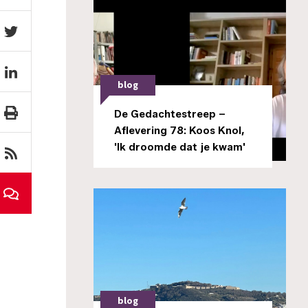
blog
De Gedachtestreep –
Aflevering 78: Koos Knol,
'Ik droomde dat je kwam'
blog