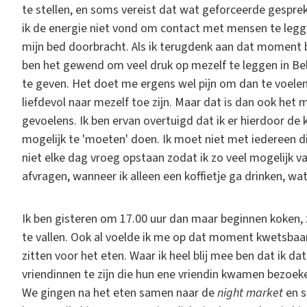
te stellen, en soms vereist dat wat geforceerde gesprek
ik de energie niet vond om contact met mensen te leg
mijn bed doorbracht. Als ik terugdenk aan dat moment be
ben het gewend om veel druk op mezelf te leggen in Belgi
te geven. Het doet me ergens wel pijn om dan te voelen 
liefdevol naar mezelf toe zijn. Maar dat is dan ook het 
gevoelens. Ik ben ervan overtuigd dat ik er hierdoor 
mogelijk te 'moeten' doen. Ik moet niet met iedereen die
niet elke dag vroeg opstaan zodat ik zo veel mogelijk v
afvragen, wanneer ik alleen een koffietje ga drinken, w
Ik ben gisteren om 17.00 uur dan maar beginnen koken, z
te vallen. Ook al voelde ik me op dat moment kwetsbaar,
zitten voor het eten. Waar ik heel blij mee ben dat ik da
vriendinnen te zijn die hun ene vriendin kwamen bezoeke
We gingen na het eten samen naar de
night market
en s