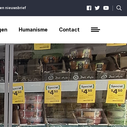
|
ven nieuwsbrief
gen
Humanisme
Contact