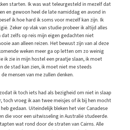
ken starten. Ik was wat teleurgesteld in mezelf dat
gen en gewoon heel de late namiddag en avond in
sef ik hoe hard ik soms voor mezelf kan zijn. Ik
ë. Zeker op vlak van studie probeer ik altijd alles
dat zelfs op reis mijn eigen gedachten niet
mooie aan alleen reizen. Het bewust zijn van al deze
de komende weken meer ga op letten om zo weinig
 ik zie in mijn hostel een praatje slaan, ik moet
an de stad kan zien, ik moet niet me steeds
at de mensen van me zullen denken.
odat ik toch iets had als bezigheid om niet in slaap
 toch vroeg ik aan twee meisjes of ik bij hen mocht
t heb gedaan. Uiteindelijk bleken het vier Canadese
n die voor een uitwisseling in Australië studeerde.
tapten wat rond door de straten van Cairns. Alle