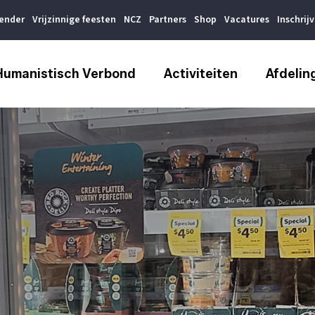
lender
Vrijzinnige feesten
NCZ
Partners
Shop
Vacatures
Inschrij
Humanistisch Verbond
Activiteiten
Afdelin