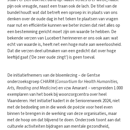
pijn ook vreugde, naast een traan ook de lach. De titel van de
bundel houdt wat dat betreft een oproep in: in plaats van ons
denken over de oude dag in het teken te plaatsen van vragen
naar nut en efficiëntie kunnen we beter inzien dat niet alles op
een bestemming gericht moet zijn om waarde te hebben. De
bekende verzen van Lucebert herinneren er ons ook aan: wat
echt van waarde is, heeft net een hoge mate aan weerloosheid.
Dat die verzen deel uitmaken van een gedicht dat over hoge
leeftijd gaat ('De zeer oude zingt') is geen toeval.
De initiatiefnemers van de bloemlezing – de Gentse
onderzoeksgroep CHARM (
Consortium for Health Humanities,
Arts, Reading and Medicine
) en vzw Amarant – verspreiden 1.000
exemplaren van het boek bij woonzorgcentra over heel
Vlaanderen. Het initiatief kadert in de Seniorenweek 2024, niet
met de bedoeling om in die week de poëzie voor heel even
binnen te brengen in de werking van deze organisaties, maar
met de hoop om dat blijvend te doen. Onderzoek toont aan dat
culturele activiteiten bijdragen aan mentale gezondheid,