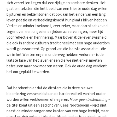
zich verzetten tegen dat eenzijdige en sombere denken. Het
gaat om teksten die het beeld van een trieste oude dag willen
bijsturen en beklemtonen dat ook aan het einde van een lang
leven poëzie en verbeeldingskracht hun plaats blijven hebben.
Verlies en minder toekomst, zeer zeker, maar daar staat zoveel
tegenover: een ongeziene rijkdom aan ervaringen, meer tijd
voor reflectie en herinnering. Maar bovenal: de levenswijsheid
die ook in andere culturen traditioneel met een hoge ouderdom
wordt geassocieerd. Op grond van die laatste associatie – die
we in het Westen ergens onderweg hebben verloren – is de
laatste fase van het leven er een die we niet enkel moeten
betreuren maar ook moeten vieren. Ook de oude dag verdient
het om geplukt te worden.
Dat betekent niet dat de dichters die in deze nieuwe
bloemlezing verzameld staan de harde realiteit van het ouder
worden willen verbloemen of negeren.
Maar geen bestemming
–
de titel komt uit een gedicht van Cees Nooteboom – kijkt niet
naast de minder aangename kanten van een hoge leeftijd, maar
staart er zich ook niet blind op. Naast verlies is er winst, naast