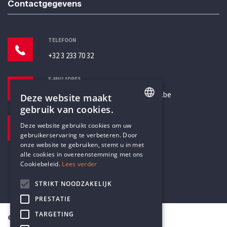
Contactgegevens
TELEFOON
+32 3 233 70 32
E-MAILADRES
secretariaat@humanistischverbond.be
Deze website maakt
gebruik van cookies.
BEZOEKADRES
ENGLISH
Deze website gebruikt cookies om uw
Pottenbrug 4
gebruikerservaring te verbeteren. Door
DUTCH
Antwerpen, 2000
onze website te gebruiken, stemt u in met
alle cookies in overeenstemming met ons
Cookiebeleid.
Lees verder
STRIKT NOODZAKELIJK
PRESTATIE
TARGETING
© Humanistisch Verbond 2026