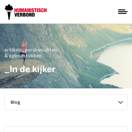
artikels, persberichten
& opiniestukken
_In de kijker