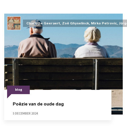
Charlotte Geeraert, Zoë Ghyselinck, Mirko Petrovic, Jür
blog
Poëzie van de oude dag
5 DECEMBER 2024