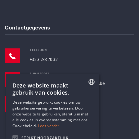
Contactgegevens
TELEFOON
+32 3 233 70 32
E-MAILADRES
secretariaat@humanistischverbond.be
Deze website maakt
gebruik van cookies.
BEZOEKADRES
ENGLISH
Deze website gebruikt cookies om uw
Pottenbrug 4
gebruikerservaring te verbeteren. Door
DUTCH
Antwerpen, 2000
onze website te gebruiken, stemt u in met
alle cookies in overeenstemming met ons
Cookiebeleid.
Lees verder
STRIKT NOODZAKELIJK