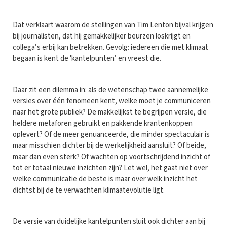
Dat verklaart waarom de stellingen van Tim Lenton bijval krijgen
bij journalisten, dat hij gemakkelijker beurzen loskrijgt en
collega’s erbij kan betrekken. Gevolg: iedereen die met klimaat
begaan is kent de 'kantelpunten’ en vreest die.
Daar zit een dilemma in: als de wetenschap twee aannemelijke
versies over één fenomeen kent, welke moet je communiceren
naar het grote publiek? De makkelijkst te begrijpen versie, die
heldere metaforen gebruikt en pakkende krantenkoppen
oplevert? Of de meer genuanceerde, die minder spectaculair is
maar misschien dichter bij de werkelijkheid aansluit? Of beide,
maar dan even sterk? Of wachten op voortschrijdend inzicht of
tot er totaal nieuwe inzichten zijn? Let wel, het gaat niet over
welke communicatie de beste is maar over welk inzicht het
dichtst bij de te verwachten klimaatevolutie ligt.
De versie van duidelijke kantelpunten sluit ook dichter aan bij