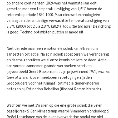
op andere continenten. 2024 was het warmste jaar ooit
gemeten met een temperatuurstijging van 1,6°C boven de
referentieperiode 1850-1900. Maar nieuwe technologieën
verlaagden de rampzalige verwachtte temperatuurstijging van
3,5°C (2000) tot 2,6 à 2,8 °C (2024).
Too little too late?
De richting
is goed. Techno-optimisten putten er moed uit.
Niet de rede maar een emotionele schok kan elk van ons
aanzetten tot actie. Na zo'n schok accepteren we verandering
en daarna gebruiken we al onze kennis om iets te doen. Actie
kan vormen aannemen gaande van boeken schrijven
(bijvoorbeeld Geert Buelens met zijn prijswinnend
1972, wat we
toen al wisten
), over meelopen in betogingen (leden
Grootouders voor het Klimaat) tot met je tienerkinderen
betogen bij Extinction Rebellion (filosoof Roman Krznaric).
Wachten we met z'n allen op die ene grote schok die velen
tegelijk raakt? Een klimaatramp waarbij Vlaanderen onderloopt?
Reëel teruglopen van de levensverwachting omdat we niet