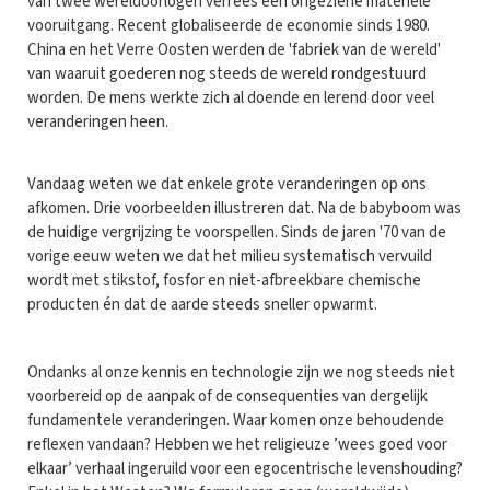
van twee wereldoorlogen verrees een ongeziene materiële
vooruitgang. Recent globaliseerde de economie sinds 1980.
China en het Verre Oosten werden de 'fabriek van de wereld'
van waaruit goederen nog steeds de wereld rondgestuurd
worden. De mens werkte zich al doende en lerend door veel
veranderingen heen.
Vandaag weten we dat enkele grote veranderingen op ons
afkomen. Drie voorbeelden illustreren dat. Na de babyboom was
de huidige vergrijzing te voorspellen. Sinds de jaren '70 van de
vorige eeuw weten we dat het milieu systematisch vervuild
wordt met stikstof, fosfor en niet-afbreekbare chemische
producten én dat de aarde steeds sneller opwarmt.
Ondanks al onze kennis en technologie zijn we nog steeds niet
voorbereid op de aanpak of de consequenties van dergelijk
fundamentele veranderingen. Waar komen onze behoudende
reflexen vandaan? Hebben we het religieuze ’wees goed voor
elkaar’ verhaal ingeruild voor een egocentrische levenshouding?