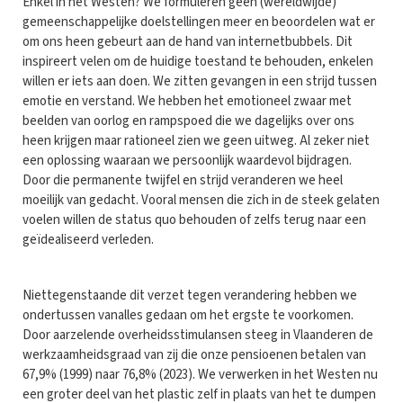
Enkel in het Westen? We formuleren geen (wereldwijde)
gemeenschappelijke doelstellingen meer en beoordelen wat er
om ons heen gebeurt aan de hand van internetbubbels. Dit
inspireert velen om de huidige toestand te behouden, enkelen
willen er iets aan doen. We zitten gevangen in een strijd tussen
emotie en verstand. We hebben het emotioneel zwaar met
beelden van oorlog en rampspoed die we dagelijks over ons
heen krijgen maar rationeel zien we geen uitweg. Al zeker niet
een oplossing waaraan we persoonlijk waardevol bijdragen.
Door die permanente twijfel en strijd veranderen we heel
moeilijk van gedacht. Vooral mensen die zich in de steek gelaten
voelen willen de status quo behouden of zelfs terug naar een
geïdealiseerd verleden.
Niettegenstaande dit verzet tegen verandering hebben we
ondertussen vanalles gedaan om het ergste te voorkomen.
Door aarzelende overheidsstimulansen steeg in Vlaanderen de
werkzaamheidsgraad van zij die onze pensioenen betalen van
67,9% (1999) naar 76,8% (2023). We verwerken in het Westen nu
een groter deel van het plastic zelf in plaats van het te dumpen