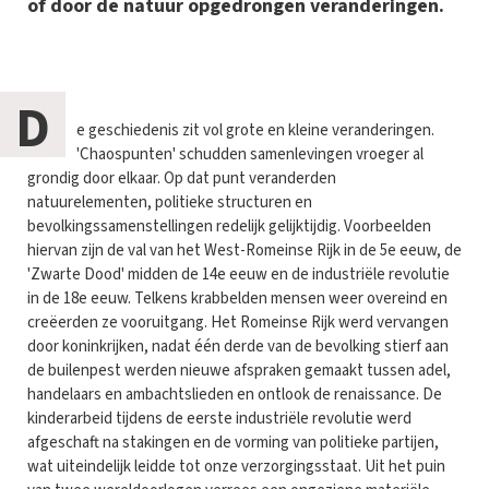
of door de natuur opgedrongen veranderingen.
D
e geschiedenis zit vol grote en kleine veranderingen.
'Chaospunten' schudden samenlevingen vroeger al
grondig door elkaar. Op dat punt veranderden
natuurelementen, politieke structuren en
bevolkingssamenstellingen redelijk gelijktijdig. Voorbeelden
hiervan zijn de val van het West-Romeinse Rijk in de 5e eeuw, de
'Zwarte Dood' midden de 14e eeuw en de industriële revolutie
in de 18e eeuw. Telkens krabbelden mensen weer overeind en
creëerden ze vooruitgang. Het Romeinse Rijk werd vervangen
door koninkrijken, nadat één derde van de bevolking stierf aan
de builenpest werden nieuwe afspraken gemaakt tussen adel,
handelaars en ambachtslieden en ontlook de renaissance. De
kinderarbeid tijdens de eerste industriële revolutie werd
afgeschaft na stakingen en de vorming van politieke partijen,
wat uiteindelijk leidde tot onze verzorgingsstaat. Uit het puin