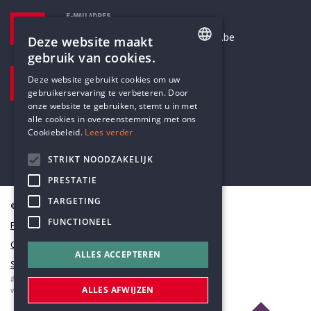
E-MAILADRES
secretariaat@humanistischverbond.be
Deze website maakt
gebruik van cookies.
BEZOEKADRES
ENGLISH
Deze website gebruikt cookies om uw
Pottenbrug 4
gebruikerservaring te verbeteren. Door
DUTCH
Antwerpen, 2000
onze website te gebruiken, stemt u in met
alle cookies in overeenstemming met ons
Cookiebeleid.
Lees verder
STRIKT NOODZAKELIJK
PRESTATIE
TARGETING
© Humanistisch Verbond 2026
FUNCTIONEEL
Privacy
Cookiestatement
ALLES ACCEPTEREN
Sitemap
#codedwithlove by
Codelines
ALLES AFWIJZEN
webapplicaties
,
mobiele apps
&
maatwerk websites