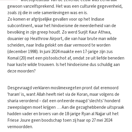
gewoon vanzelfsprekend. Het was een culturele gegevenheid,
zoals zij die in vele samenlevingen was en is.
Zo komen er afgrijselijke gevallen voor op het Indiase
subcontinent, waar het hindoeïsme de meerderheid van de
bevolking in zijn greep houdt. Zo werd Surjit Kaur Athwa,
douanier op Heathrow Airport, die van haar brute man wilde
scheiden, naar India gelokt om daar vermoord te worden
(december 1998). In juni 2024 maakte een 17-jarige zijn zus
Komal (20) met een pistoolschot af, omdat ze uit liefde beneden
haar kaste wilde trouwen. Is het hindoeïsme dus schuldig aan
deze moorden?
Desgevraagd verklaren moslimexegeten pront dat eremoord
'haram' is, want Allah heeft niet via de Koran, maar volgens de
sharia verordend – dat een onteerde maagd 'slechts' honderd
zweepslagen moet krijgen … Aan die gezaghebbende uitspraak
hadden vader en broers van de 18-jarige Ryan al Najjar uit het
Friese Joure geen boodschap toen zij haar op 27 mei 2024
vermoordden.