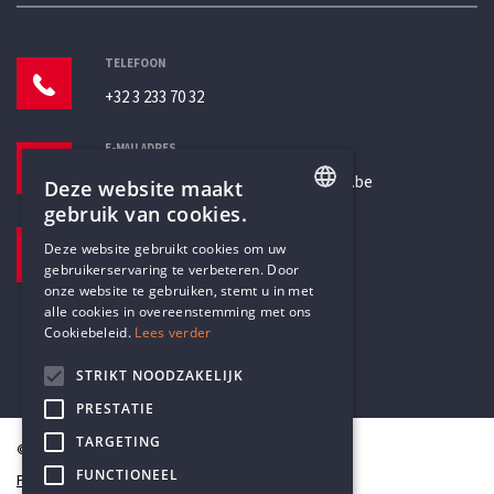
TELEFOON
+32 3 233 70 32
E-MAILADRES
secretariaat@humanistischverbond.be
Deze website maakt
gebruik van cookies.
BEZOEKADRES
ENGLISH
Deze website gebruikt cookies om uw
Pottenbrug 4
gebruikerservaring te verbeteren. Door
DUTCH
Antwerpen, 2000
onze website te gebruiken, stemt u in met
alle cookies in overeenstemming met ons
Cookiebeleid.
Lees verder
STRIKT NOODZAKELIJK
PRESTATIE
TARGETING
© Humanistisch Verbond 2026
FUNCTIONEEL
Privacy