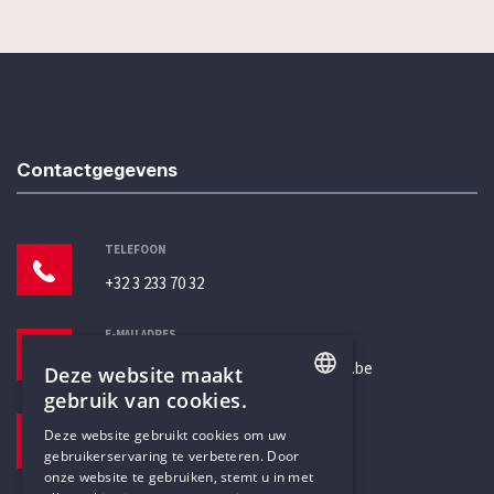
Contactgegevens
TELEFOON
+32 3 233 70 32
E-MAILADRES
secretariaat@humanistischverbond.be
Deze website maakt
gebruik van cookies.
BEZOEKADRES
ENGLISH
Deze website gebruikt cookies om uw
Pottenbrug 4
gebruikerservaring te verbeteren. Door
DUTCH
Antwerpen, 2000
onze website te gebruiken, stemt u in met