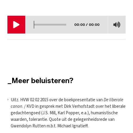
00:00 / 00:00
_Meer beluisteren?
Uitz. HVW 02 02 2015 over de boekpresentatie van
De liberale
canon
. / KVD in gesprek met Dirk Verhofstadt over het liberale
gedachtengoed (J.S. Mill, Karl Popper, e.a.), humanistische
waarden, tolerantie. Quote uit de gelegenheidsrede van
Gwendolyn Rutten m.b.t. Michael Ignatieff.