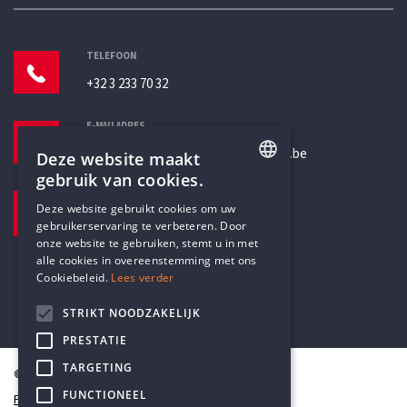
TELEFOON
+32 3 233 70 32
E-MAILADRES
secretariaat@humanistischverbond.be
Deze website maakt
gebruik van cookies.
BEZOEKADRES
ENGLISH
Deze website gebruikt cookies om uw
Pottenbrug 4
gebruikerservaring te verbeteren. Door
DUTCH
Antwerpen, 2000
onze website te gebruiken, stemt u in met
alle cookies in overeenstemming met ons
Cookiebeleid.
Lees verder
STRIKT NOODZAKELIJK
PRESTATIE
TARGETING
© Humanistisch Verbond 2026
FUNCTIONEEL
Privacy