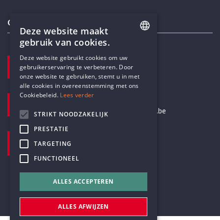
Contactgegevens
Deze website maakt
gebruik van cookies.
ENGLISH
Deze website gebruikt cookies om uw
TELEFOON
gebruikerservaring te verbeteren. Door
DUTCH
+32 3 233 70 32
onze website te gebruiken, stemt u in met
alle cookies in overeenstemming met ons
Cookiebeleid.
Lees verder
E-MAILADRES
secretariaat@humanistischverbond.be
STRIKT NOODZAKELIJK
PRESTATIE
BEZOEKADRES
TARGETING
Pottenbrug 4
FUNCTIONEEL
Antwerpen, 2000
ALLES ACCEPTEREN
ALLES AFWIJZEN