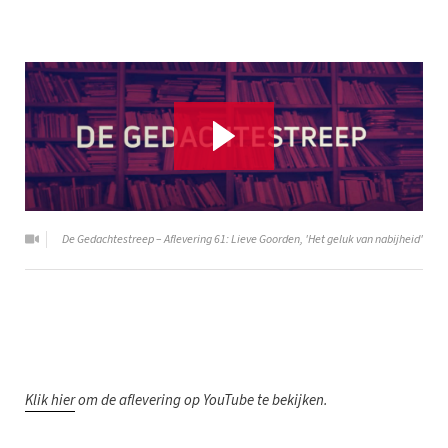
De Gedachtestreep – Aflevering 61: Lieve Goorden, 'Het geluk van nabijheid'
K
lik hier
om de aflevering op YouTube te bekijken.