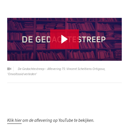
De Gedachtestreep – Aflevering 75: Vincent Scheltiens Ortigosa,
'Onvoltooid verleden'
K
lik hier
om de aflevering op YouTube te bekijken.