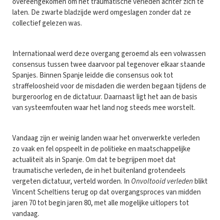
overeengekomen om het traumatische verleden achter zich te
laten. De zwarte bladzijde werd omgeslagen zonder dat ze
collectief gelezen was.
Internationaal werd deze overgang geroemd als een volwassen
consensus tussen twee daarvoor pal tegenover elkaar staande
Spanjes. Binnen Spanje leidde die consensus ook tot
straffeloosheid voor de misdaden die werden begaan tijdens de
burgeroorlog en de dictatuur. Daarnaast ligt het aan de basis
van systeemfouten waar het land nog steeds mee worstelt.
Vandaag zijn er weinig landen waar het onverwerkte verleden
zo vaak en fel opspeelt in de politieke en maatschappelijke
actualiteit als in Spanje. Om dat te begrijpen moet dat
traumatische verleden, de in het buitenland grotendeels
vergeten dictatuur, verteld worden. In
Onvoltooid verleden
blikt
Vincent Scheltiens terug op dat overgangsproces van midden
jaren 70 tot begin jaren 80, met alle mogelijke uitlopers tot
vandaag.