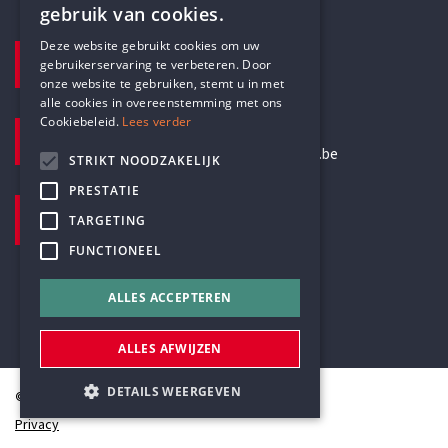
gebruik van cookies.
ENGLISH
Deze website gebruikt cookies om uw
TELEFOON
gebruikerservaring te verbeteren. Door
DUTCH
+32 3 233 70 32
onze website te gebruiken, stemt u in met
alle cookies in overeenstemming met ons
Cookiebeleid.
Lees verder
E-MAILADRES
secretariaat@humanistischverbond.be
STRIKT NOODZAKELIJK
PRESTATIE
BEZOEKADRES
TARGETING
Pottenbrug 4
FUNCTIONEEL
Antwerpen, 2000
ALLES ACCEPTEREN
ALLES AFWIJZEN
DETAILS WEERGEVEN
© Humanistisch Verbond 2026
Privacy