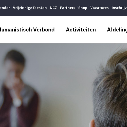
lender
Vrijzinnige feesten
NCZ
Partners
Shop
Vacatures
Inschrij
Humanistisch Verbond
Activiteiten
Afdelin