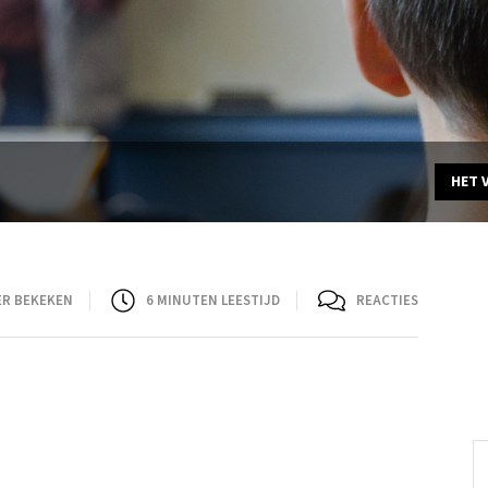
HET 
ER BEKEKEN
6
MINUTEN LEESTIJD
REACTIES