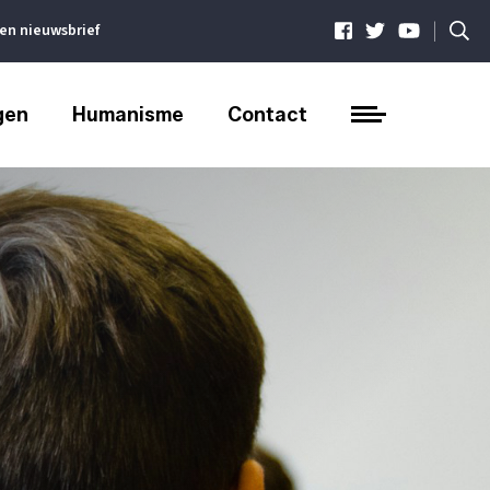
|
ven nieuwsbrief
gen
Humanisme
Contact