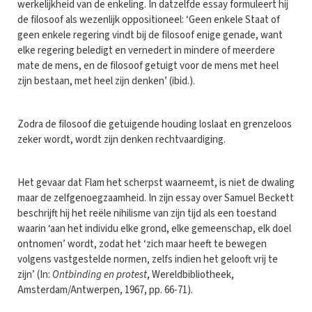
werkelijkheid van de enkeling. In datzelfde essay formuleert hij
de filosoof als wezenlijk oppositioneel: ‘Geen enkele Staat of
geen enkele regering vindt bij de filosoof enige genade, want
elke regering beledigt en vernedert in mindere of meerdere
mate de mens, en de filosoof getuigt voor de mens met heel
zijn bestaan, met heel zijn denken’ (ibid.).
Zodra de filosoof die getuigende houding loslaat en grenzeloos
zeker wordt, wordt zijn denken rechtvaardiging.
Het gevaar dat Flam het scherpst waarneemt, is niet de dwaling
maar de zelfgenoegzaamheid. In zijn essay over Samuel Beckett
beschrijft hij het reële nihilisme van zijn tijd als een toestand
waarin ‘aan het individu elke grond, elke gemeenschap, elk doel
ontnomen’ wordt, zodat het ‘zich maar heeft te bewegen
volgens vastgestelde normen, zelfs indien het gelooft vrij te
zijn’ (In:
Ontbinding en protest
, Wereldbibliotheek,
Amsterdam/Antwerpen, 1967, pp. 66-71).