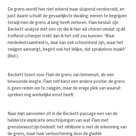
De grens wordt hier niet erkend maar sluipend verdoezeld, en
juist daarin schuilt de gevaarlijkste dwaling: menen te begrijpen
terwijl men de grens al lang heeft verloren. Flam besluit zijn
Beckett-analyse met een zin die ik hier wil citeren omdat zij dit
treffend scherper trekt dan ik het zelf zou kunnen: ‘Waar
mededeelzaamheid is, daar kan ook schoonheid zijn, waar het
zwijgen aanvangt, begint ook het lelijke, dat sprakeloos maakt’
(ibid.).
Beckett toont voor Flam de grens van binnenuit, als een
bewoonde leegte. Flam zelf kiest een andere positie: de grens
is geen reden om te zwijgen, maar de enige plek van waaruit
spreken nog werkelijke ernst heeft.
Naar mijn aanvoelen zit in die Beckett-passage een van de
helderste impliciete omschrijvingen van wat Flam met
grensbewustzijn bedoelt: het nihilisme is niet de erkenning van
de grens, maar haar verloochening door de gladde