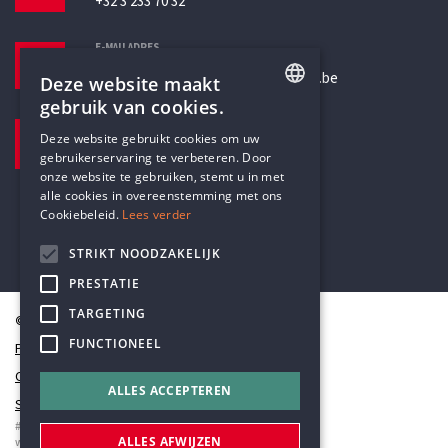
+32 3 233 70 32
E-MAILADRES
secretariaat@humanistischverbond.be
Deze website maakt
gebruik van cookies.
BEZOEKADRES
ENGLISH
Deze website gebruikt cookies om uw
Pottenbrug 4
gebruikerservaring te verbeteren. Door
DUTCH
Antwerpen, 2000
onze website te gebruiken, stemt u in met
alle cookies in overeenstemming met ons
Cookiebeleid.
Lees verder
STRIKT NOODZAKELIJK
PRESTATIE
TARGETING
© Humanistisch Verbond 2026
FUNCTIONEEL
Privacy
Cookiestatement
ALLES ACCEPTEREN
Sitemap
#codedwithlove by
Codelines
ALLES AFWIJZEN
webapplicaties
,
mobiele apps
&
maatwerk websites