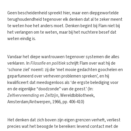
Geen bescheidenheid spreekt hier, maar een diepgewortelde
terughoudendheid tegenover elk denken dat al te zeker meent
te weten hoe het anders moet. Denken begint bij Flam niet bij
het verlangen om te weten, maar bij het nuchtere besef dat
weten eindig is.
Vandaar het diepe wantrouwen tegenover systemen die alles
verklaren. In
Filosofie en politiek
schrijft Flam over wat hij de
‘schone ziel’ noemt: zij die ‘met mooie gedachten goochelen en
geparfumeerd over verheven problemen spreken’, en hij
kwalificeert dat meedogenloos als ‘de ergste belediging voor
en de eigenlijke “doodzonde” van de geest.’ (In:
Zelfvervreemding en Zelfzijn
, Wereldbibliotheek,
Amsterdam/Antwerpen, 1966, pp. 406-410)
Het denken dat zich boven zijn eigen grenzen verheft, verliest
precies wat het beoogde te bereiken: levend contact met de