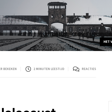
HET 
ER BEKEKEN
2
MINUTEN LEESTIJD
REACTIES