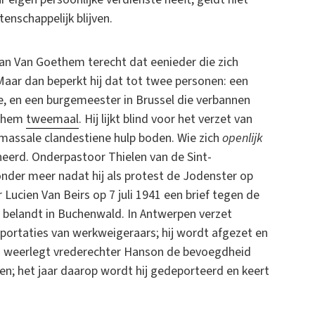
enschappelijk blijven.
man Van Goethem terecht dat eenieder die zich
Maar dan beperkt hij dat tot twee personen: een
de, en een burgemeester in Brussel die verbannen
oethem
tweemaal
. Hij lijkt blind voor het verzet van
 massale clandestiene hulp boden. Wie zich
openlijk
eerd. Onderpastoor Thielen van de Sint-
nder meer nadat hij als protest de Jodenster op
r Lucien Van Beirs op 7 juli 1941 een brief tegen de
en belandt in Buchenwald. In Antwerpen verzet
eportaties van werkweigeraars; hij wordt afgezet en
42 weerlegt vrederechter Hanson de bevoegdheid
en; het jaar daarop wordt hij gedeporteerd en keert