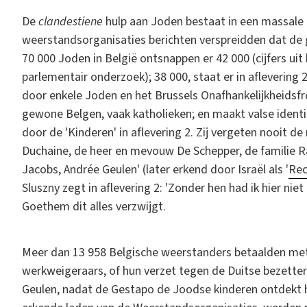
De
clandestiene
hulp aan Joden bestaat in een massale 
weerstandsorganisaties berichten verspreidden dat d
70 000 Joden in België ontsnappen er 42 000 (cijfers ui
parlementair onderzoek); 38 000, staat er in aflevering 
door enkele Joden en het Brussels Onafhankelijkheidsfr
gewone Belgen, vaak katholieken; en maakt valse identi
door de 'Kinderen' in aflevering 2. Zij vergeten nooit 
Duchaine, de heer en mevouw De Schepper, de familie 
Jacobs, Andrée Geulen' (later erkend door Israël als '
Rec
Sluszny zegt in aflevering 2: 'Zonder hen had ik hier nie
Goethem dit alles verzwijgt.
Meer dan 13 958 Belgische weerstanders betaalden me
werkweigeraars, of hun verzet tegen de Duitse bezetter.
Geulen, nadat de Gestapo de Joodse kinderen ontdekt h