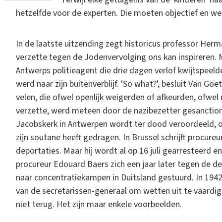
hetzelfde voor de experten. Die moeten objectief en wet
In de laatste uitzending zegt historicus professor Her
verzette tegen de Jodenvervolging ons kan inspireren. 
Antwerps politieagent die drie dagen verlof kwijtspeel
werd naar zijn buitenverblijf. 'So what?', besluit Van G
velen, die ofwel openlijk weigerden of afkeurden, ofwel
verzette, werd meteen door de nazibezetter gesanction
Jacobskerk in Antwerpen wordt ter dood veroordeeld, o
zijn soutane heeft gedragen. In Brussel schrijft procureu
deportaties. Maar hij wordt al op 16 juli gearresteerd 
procureur Edouard Baers zich een jaar later tegen de d
naar concentratiekampen in Duitsland gestuurd. In 19
van de secretarissen-generaal om wetten uit te vaardig
niet terug. Het zijn maar enkele voorbeelden.