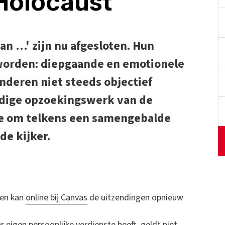
Holocaust
an …' zijn nu afgesloten. Hun
worden: diepgaande en emotionele
nderen niet steeds objectief
ldige opzoekingswerk van de
ze om telkens een samengebalde
de kijker.
een kan
online bij Canvas
de uitzendingen opnieuw
r eigen persoonlijke verdienste heeft, geldt niet