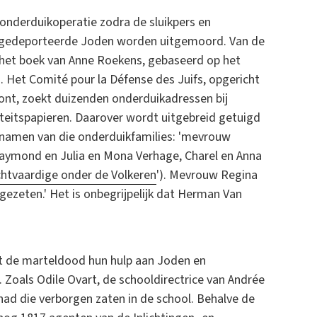
onderduikoperatie zodra de sluikpers en
e gedeporteerde Joden worden uitgemoord. Van de
t het boek van Anne Roekens, gebaseerd op het
2. Het Comité pour la Défense des Juifs, opgericht
ont, zoekt duizenden onderduikadressen bij
teitspapieren. Daarover wordt uitgebreid getuigd
de namen van die onderduikfamilies: 'mevrouw
Raymond en Julia en Mona Verhage, Charel en Anna
htvaardige onder de Volkeren
'). Mevrouw Regina
t gezeten.' Het is onbegrijpelijk dat Herman Van
t de marteldood hun hulp aan Joden en
 Zoals Odile Ovart, de schooldirectrice van Andrée
ad die verborgen zaten in de school. Behalve de