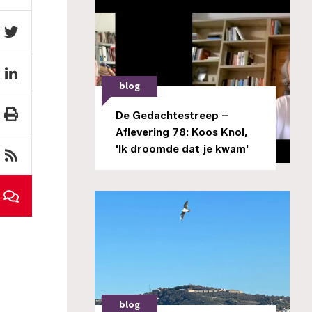
blog
De Gedachtestreep –
Aflevering 78: Koos Knol,
'Ik droomde dat je kwam'
blog