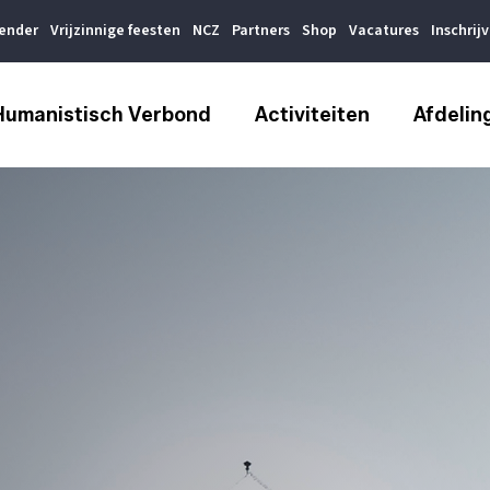
lender
Vrijzinnige feesten
NCZ
Partners
Shop
Vacatures
Inschrij
Humanistisch Verbond
Activiteiten
Afdelin