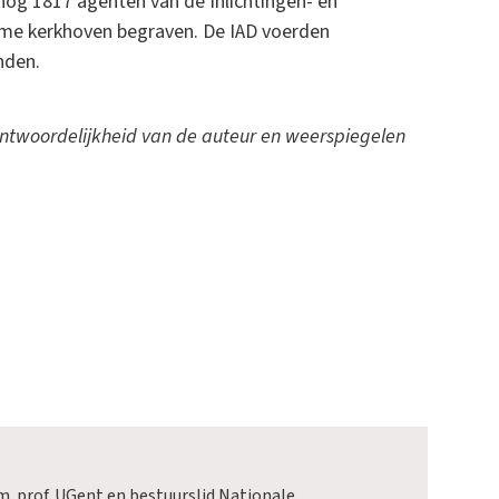
og 1817 agenten van de Inlichtingen- en
eime kerkhoven begraven. De IAD voerden
nden.
antwoordelijkheid van de auteur en weerspiegelen
em. prof. UGent en bestuurslid Nationale