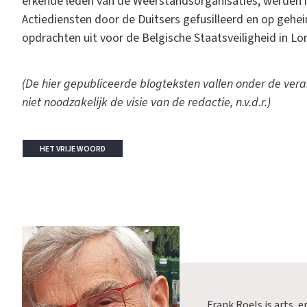
erkende leden van de Weerstandsorganisaties, werden n
Actiediensten door de Duitsers gefusilleerd en op geh
opdrachten uit voor de Belgische Staatsveiligheid in Lo
(De hier gepubliceerde blogteksten vallen onder de ver
niet noodzakelijk de visie van de redactie, n.v.d.r.)
HET VRIJE WOORD
Frank Roels
is arts, 