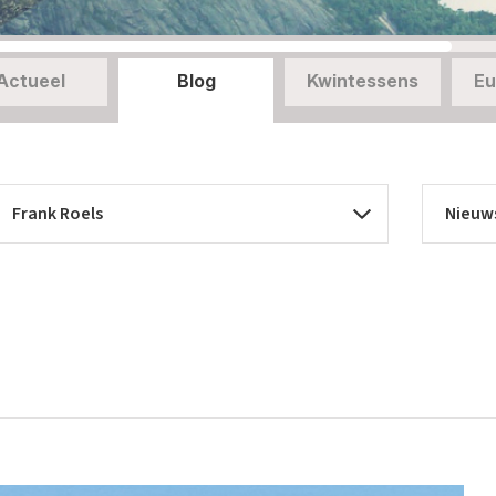
Actueel
Blog
Kwintessens
Eu