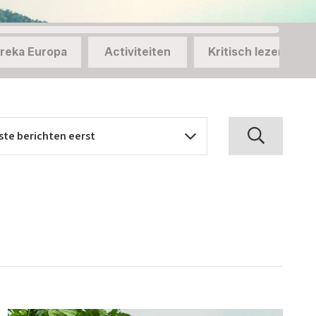
reka Europa
Activiteiten
Kritisch lezen