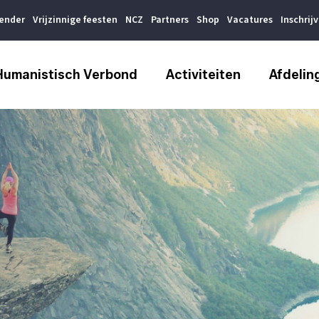
lender
Vrijzinnige feesten
NCZ
Partners
Shop
Vacatures
Inschrij
Humanistisch Verbond
Activiteiten
Afdelin