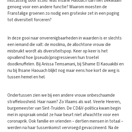
miscasting door Ecolo. Was Ihsane Haouach dan niet bekwaam
genoeg voor een andere functie? Waarom moesten de
Franstalige groenen zo nodig een groteske zet in een poging
tot diversiteit forceren?
In deze gooi naar onverenigbaarheden in waarden is er slechts
een iemand die valt: de moslima, de allochtone vrouw die
misbruikt wordt als diversiteitspop. Keer op keer is het
opvallend hoe (pseudo)progressieven hun troetel
doodknuffelen. Bij Anissa Temsamani, bij Sihame El Kaouakibi en
nu bij Ihsane Haouach blijkt nog maar eens hoe kort de weg is
tussen hemel en hel.
Ondertussen zien we bij een andere vrouw onbeschaamde
straffeloosheid. Haar naam? Zo Vlaams als wat. Veerle Heeren,
burgemeester van Sint-Truiden. De CD&V-politica kwam begin
mei in opspraak omdat ze haar beurt niet afwachtte voor een
coronaprik. Ook familie en vrienden – dertien mensen in totaal –
werden na haar tussenkomst vervroegd gevaccineerd. Na de