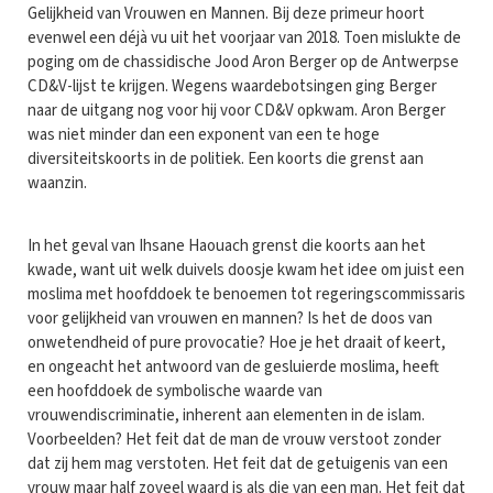
Gelijkheid van Vrouwen en Mannen. Bij deze primeur hoort
evenwel een déjà vu uit het voorjaar van 2018. Toen mislukte de
poging om de chassidische Jood Aron Berger op de Antwerpse
CD&V-lijst te krijgen. Wegens waardebotsingen ging Berger
naar de uitgang nog voor hij voor CD&V opkwam. Aron Berger
was niet minder dan een exponent van een te hoge
diversiteitskoorts in de politiek. Een koorts die grenst aan
waanzin.
In het geval van Ihsane Haouach grenst die koorts aan het
kwade, want uit welk duivels doosje kwam het idee om juist een
moslima met hoofddoek te benoemen tot regeringscommissaris
voor gelijkheid van vrouwen en mannen? Is het de doos van
onwetendheid of pure provocatie? Hoe je het draait of keert,
en ongeacht het antwoord van de gesluierde moslima, heeft
een hoofddoek de symbolische waarde van
vrouwendiscriminatie, inherent aan elementen in de islam.
Voorbeelden? Het feit dat de man de vrouw verstoot zonder
dat zij hem mag verstoten. Het feit dat de getuigenis van een
vrouw maar half zoveel waard is als die van een man. Het feit dat