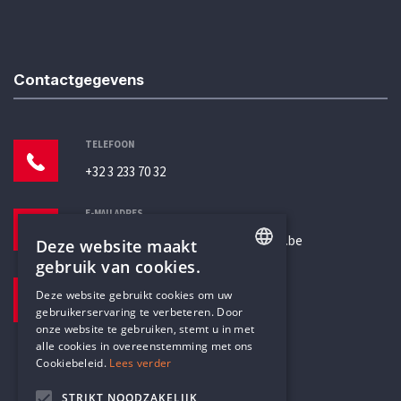
Contactgegevens
TELEFOON
+32 3 233 70 32
E-MAILADRES
secretariaat@humanistischverbond.be
Deze website maakt
gebruik van cookies.
BEZOEKADRES
ENGLISH
Deze website gebruikt cookies om uw
Pottenbrug 4
gebruikerservaring te verbeteren. Door
DUTCH
Antwerpen, 2000
onze website te gebruiken, stemt u in met
alle cookies in overeenstemming met ons
Cookiebeleid.
Lees verder
STRIKT NOODZAKELIJK