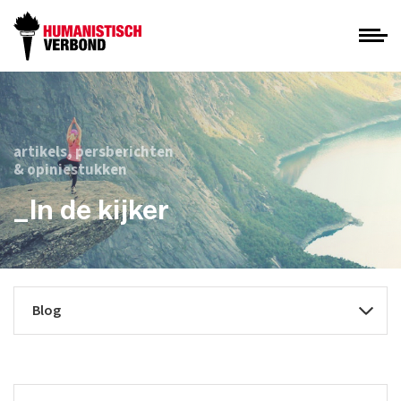
artikels, persberichten
& opiniestukken
_In de kijker