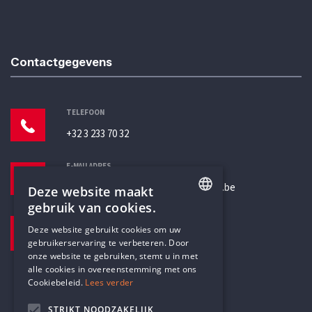
Contactgegevens
TELEFOON
+32 3 233 70 32
E-MAILADRES
secretariaat@humanistischverbond.be
Deze website maakt
gebruik van cookies.
BEZOEKADRES
ENGLISH
Deze website gebruikt cookies om uw
Pottenbrug 4
gebruikerservaring te verbeteren. Door
DUTCH
Antwerpen, 2000
onze website te gebruiken, stemt u in met
alle cookies in overeenstemming met ons
Cookiebeleid.
Lees verder
STRIKT NOODZAKELIJK