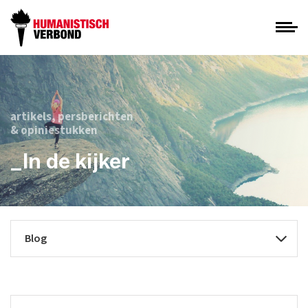
artikels, persberichten
& opiniestukken
_In de kijker