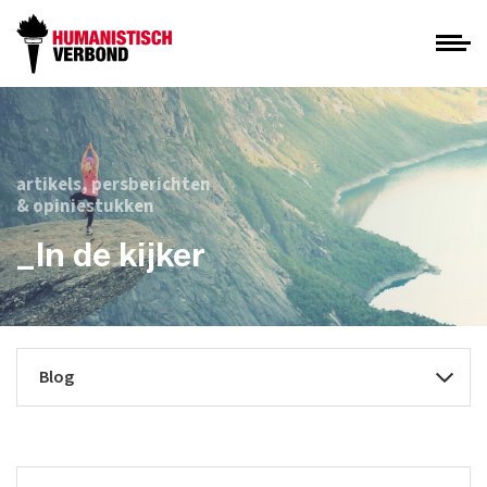
artikels, persberichten
& opiniestukken
_In de kijker