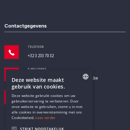
Contactgegevens
TELEFOON
+32 3 233 70 32
E-MAILADRES
secretariaat@humanistischverbond.be
Deze website maakt
gebruik van cookies.
BEZOEKADRES
ENGLISH
Deze website gebruikt cookies om uw
Pottenbrug 4
gebruikerservaring te verbeteren. Door
DUTCH
Antwerpen, 2000
onze website te gebruiken, stemt u in met
alle cookies in overeenstemming met ons
Cookiebeleid.
Lees verder
STRIKT NOODZAKELIJK