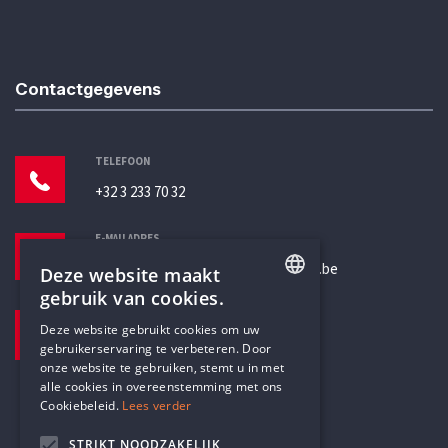
Contactgegevens
TELEFOON
+32 3 233 70 32
E-MAILADRES
secretariaat@humanistischverbond.be
Deze website maakt
gebruik van cookies.
BEZOEKADRES
ENGLISH
Deze website gebruikt cookies om uw
Pottenbrug 4
gebruikerservaring te verbeteren. Door
DUTCH
Antwerpen, 2000
onze website te gebruiken, stemt u in met
alle cookies in overeenstemming met ons
Cookiebeleid.
Lees verder
STRIKT NOODZAKELIJK