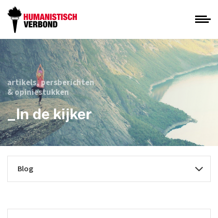
artikels, persberichten
& opiniestukken
_In de kijker