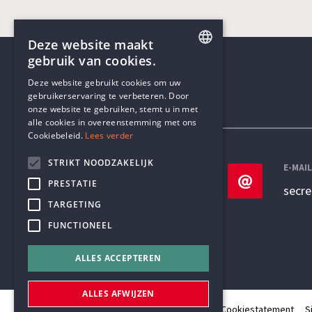
Deze website maakt
gebruik van cookies.
ENGLISH
Deze website gebruikt cookies om uw
gebruikerservaring te verbeteren. Door
DUTCH
onze website te gebruiken, stemt u in met
Contactgegevens
alle cookies in overeenstemming met ons
Cookiebeleid.
Lees verder
STRIKT NOODZAKELIJK
TELEFOON
E-MAI
PRESTATIE
+32 3 233 70 32
secr
TARGETING
FUNCTIONEEL
ALLES ACCEPTEREN
ALLES AFWIJZEN
© Humanistisch Verbond 2026
Privacy
Cookiestatement
S