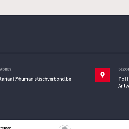
LADRES
BEZO
etariaat@humanistischverbond.be
Pott
Antw
itemap