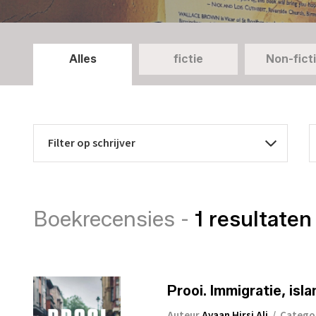
Alles
fictie
Non-fict
Boekrecensies -
1 resultaten
Prooi. Immigratie, isl
Auteur
Ayaan Hirsi Ali
/
Catego