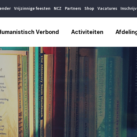
lender
Vrijzinnige feesten
NCZ
Partners
Shop
Vacatures
Inschrij
Humanistisch Verbond
Activiteiten
Afdelin