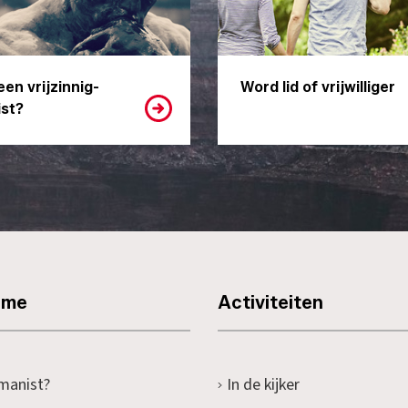
een vrijzinnig-
Word lid of vrijwilliger
st?
sme
Activiteiten
manist?
In de kijker