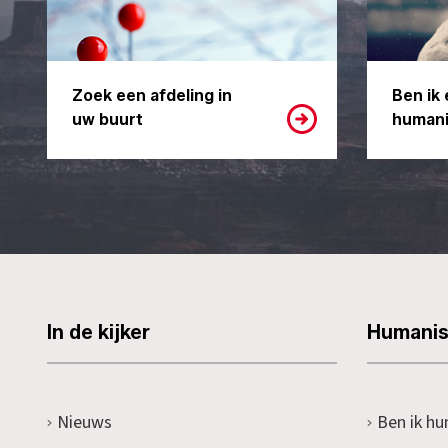
Zoek een afdeling in
Ben ik 
uw buurt
humani
In de kijker
Humani
Nieuws
Ben ik hu