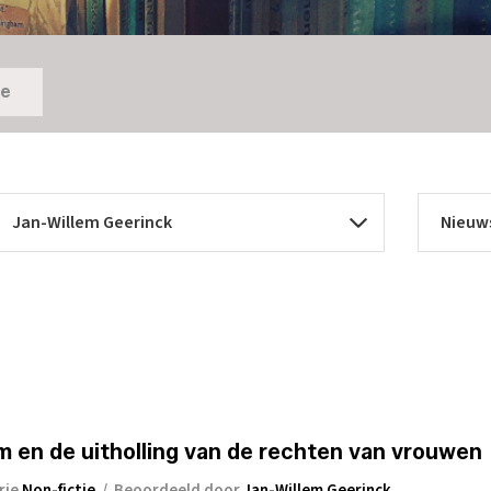
ie
am en de uitholling van de rechten van vrouwen
rie
Non-fictie
/
Beoordeeld door
Jan-Willem Geerinck