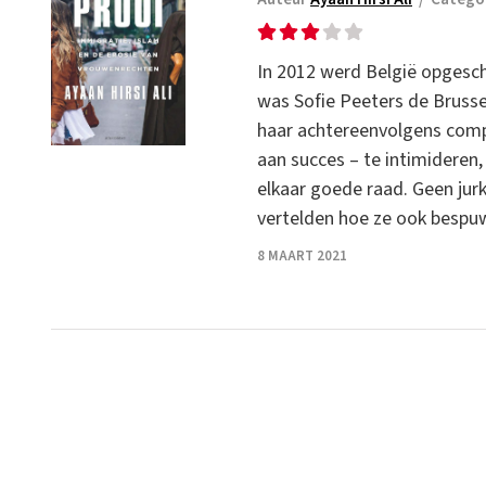
In 2012 werd België opgesch
was Sofie Peeters de Bruss
haar achtereenvolgens compl
aan succes – te intimideren
elkaar goede raad. Geen jurk
vertelden hoe ze ook besp
8 MAART 2021