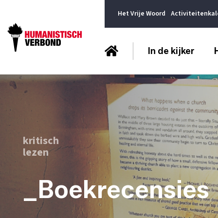
Het Vrije Woord
Activiteitenka
In de kijker
kritisch
lezen
_Boekrecensies