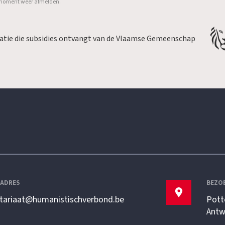
er moment weer afmelden.
satie die subsidies ontvangt van de Vlaamse Gemeenschap
LADRES
BEZO
etariaat@humanistischverbond.be
Pott
Antw