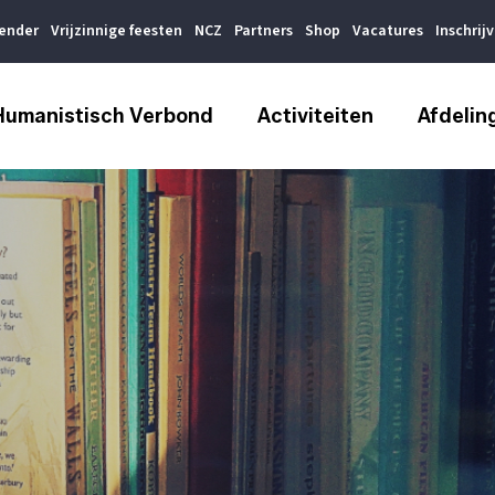
lender
Vrijzinnige feesten
NCZ
Partners
Shop
Vacatures
Inschrij
Humanistisch Verbond
Activiteiten
Afdelin