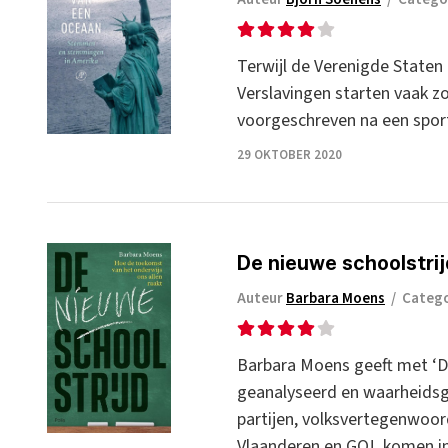
Terwijl de Verenigde Staten 
Verslavingen starten vaak zon
voorgeschreven na een sport
29 OKTOBER 2020
De nieuwe schoolstrij
Auteur
Barbara Moens
/
Categ
Barbara Moens geeft met ‘De
geanalyseerd en waarheidsget
partijen, volksvertegenwoord
Vlaanderen en GO!, komen in