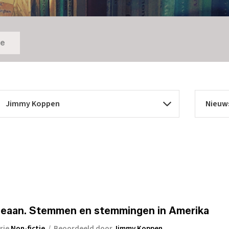
ie
n
ceaan. Stemmen en stemmingen in Amerika
rie
Non-fictie
/
Beoordeeld door
Jimmy Koppen