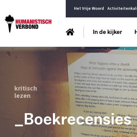
Het Vrije Woord
Activiteitenka
In de kijker
kritisch
lezen
_Boekrecensies