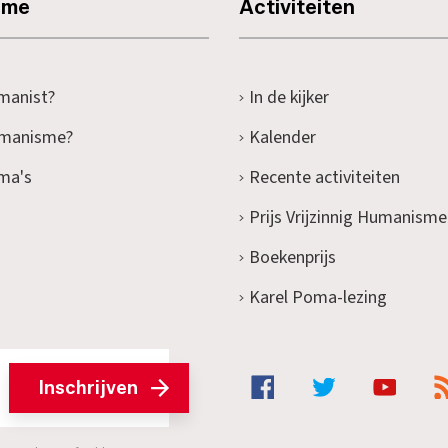
sme
Activiteiten
manist?
In de kijker
umanisme?
Kalender
ma's
Recente activiteiten
Prijs Vrijzinnig Humanisme
Boekenprijs
Karel Poma-lezing
Inschrijven