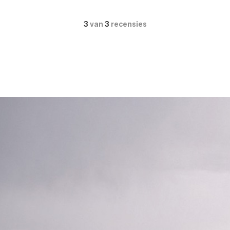
3
van
3
recensies