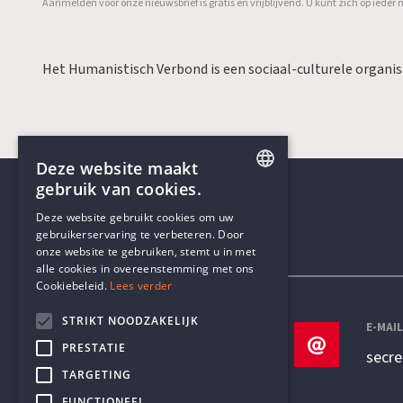
Aanmelden voor onze nieuwsbrief is gratis en vrijblijvend. U kunt zich op ied
Het Humanistisch Verbond is een sociaal-culturele organi
Deze website maakt
gebruik van cookies.
ENGLISH
Deze website gebruikt cookies om uw
gebruikerservaring te verbeteren. Door
DUTCH
onze website te gebruiken, stemt u in met
Contactgegevens
alle cookies in overeenstemming met ons
Cookiebeleid.
Lees verder
STRIKT NOODZAKELIJK
TELEFOON
E-MAI
PRESTATIE
+32 3 233 70 32
secr
TARGETING
FUNCTIONEEL