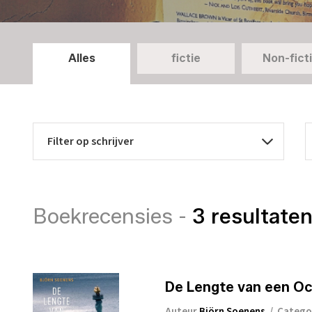
Alles
fictie
Non-fict
Boekrecensies -
3 resultate
De Lengte van een O
Auteur
Björn Soenens
/
Catego