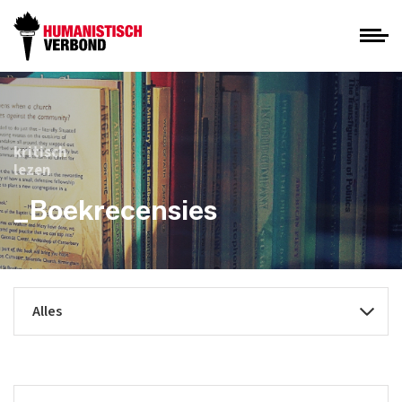
kritisch
lezen
_Boekrecensies