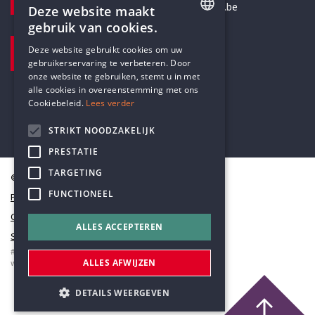
secretariaat@humanistischverbond.be
Deze website maakt
gebruik van cookies.
BEZOEKADRES
ENGLISH
Deze website gebruikt cookies om uw
Pottenbrug 4
gebruikerservaring te verbeteren. Door
DUTCH
Antwerpen, 2000
onze website te gebruiken, stemt u in met
alle cookies in overeenstemming met ons
Cookiebeleid.
Lees verder
STRIKT NOODZAKELIJK
PRESTATIE
TARGETING
© Humanistisch Verbond 2026
FUNCTIONEEL
Privacy
Cookiestatement
ALLES ACCEPTEREN
Sitemap
#codedwithlove by
Codelines
ALLES AFWIJZEN
webapplicaties
,
mobiele apps
&
maatwerk websites
DETAILS WEERGEVEN