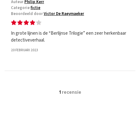
Auteur
Philip Kerr
Categorie
fictie
Beoordeeld door
Victor De Raeymaeker
In grote lijnen is de “Berlijnse Trilogie” een zeer herkenbaar
detectiveverhaal.
20 FEBRUARI 2023
1
recensie