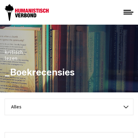
kritisch
lezen
_Boekrecensies