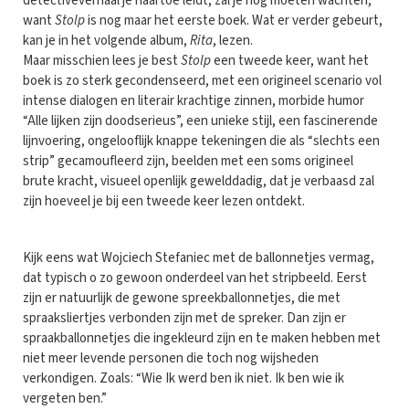
detectiveverhaal je naartoe leidt, zal je nog moeten wachten,
want
Stolp
is nog maar het eerste boek. Wat er verder gebeurt,
kan je in het volgende album,
Rita
, lezen.
Maar misschien lees je best
Stolp
een tweede keer, want het
boek is zo sterk gecondenseerd, met een origineel scenario vol
intense dialogen en literair krachtige zinnen, morbide humor
“Alle lijken zijn doodserieus”, een unieke stijl, een fascinerende
lijnvoering, ongelooflijk knappe tekeningen die als “slechts een
strip” gecamoufleerd zijn, beelden met een soms origineel
brute kracht, visueel openlijk gewelddadig, dat je verbaasd zal
zijn hoeveel je bij een tweede keer lezen ontdekt.
Kijk eens wat Wojciech Stefaniec met de ballonnetjes vermag,
dat typisch o zo gewoon onderdeel van het stripbeeld. Eerst
zijn er natuurlijk de gewone spreekballonnetjes, die met
spraaksliertjes verbonden zijn met de spreker. Dan zijn er
spraakballonnetjes die ingekleurd zijn en te maken hebben met
niet meer levende personen die toch nog wijsheden
verkondigen. Zoals: “Wie Ik werd ben ik niet. Ik ben wie ik
vergeten ben.”