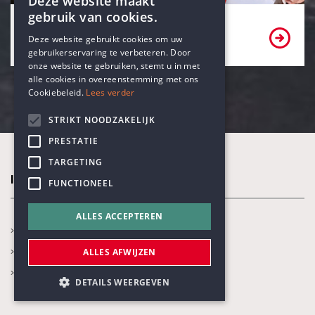
Deze website maakt
gebruik van cookies.
Bekijk onze partners
ENGLISH
Deze website gebruikt cookies om uw
gebruikerservaring te verbeteren. Door
DUTCH
onze website te gebruiken, stemt u in met
alle cookies in overeenstemming met ons
Cookiebeleid.
Lees verder
STRIKT NOODZAKELIJK
PRESTATIE
TARGETING
In de kijker
FUNCTIONEEL
ALLES ACCEPTEREN
Nieuws
Kalender
ALLES AFWIJZEN
Blogs
DETAILS WEERGEVEN