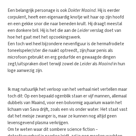
Een belangrijk personage is ook
Dokter Maaind
. Hij is eerder
corpulent, heeft een eigenaardig knotje wit haar op zijn hoofd
en een gekke snor die naar beneden krult. Hij draagt meestal
een donkere bril. Hij is het die aan de
Leider
verslag doet van
hoe het gaat met het opzoekingswerk.
Een toch wel heel bijzondere nevenfiguur is de hermafrodiete
toneelspeler/ster die naakt optreedt, zijn/haar penis als
microfoon gebruikt en erg gedurfde en gewaagde dingen
zegt/uitspraken doet terwijl zowel de
Leider
als
Maaind
in hun
loge aanwezig zijn.
Ik mag natuurlijk het verloop van het verhaal niet vertellen maar
toch dit: Op een bepaald ogenblik staan er vijf mannen, allemaal
dubbels van Maaind, voor een bolvormig aquarium waarin het
lichaam van Sava drijft, zoals een vis onder water. Het staat vast
dat het meisje zwanger is, maar ze kunnen nog altijd geen
levensgevend plasma verkrijgen.
Om te weten waar dit sombere science fiction –