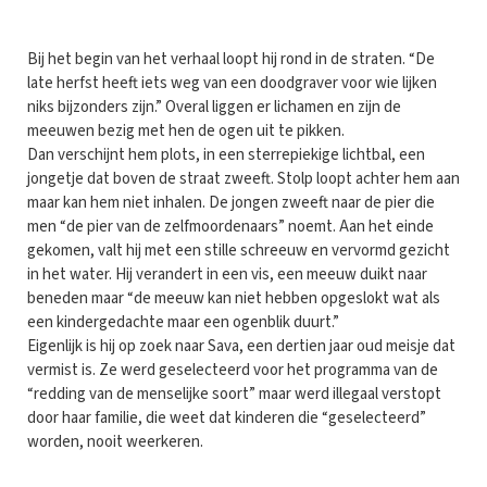
Bij het begin van het verhaal loopt hij rond in de straten. “De
late herfst heeft iets weg van een doodgraver voor wie lijken
niks bijzonders zijn.” Overal liggen er lichamen en zijn de
meeuwen bezig met hen de ogen uit te pikken.
Dan verschijnt hem plots, in een sterrepiekige lichtbal, een
jongetje dat boven de straat zweeft. Stolp loopt achter hem aan
maar kan hem niet inhalen. De jongen zweeft naar de pier die
men “de pier van de zelfmoordenaars” noemt. Aan het einde
gekomen, valt hij met een stille schreeuw en vervormd gezicht
in het water. Hij verandert in een vis, een meeuw duikt naar
beneden maar “de meeuw kan niet hebben opgeslokt wat als
een kindergedachte maar een ogenblik duurt.”
Eigenlijk is hij op zoek naar Sava, een dertien jaar oud meisje dat
vermist is. Ze werd geselecteerd voor het programma van de
“redding van de menselijke soort” maar werd illegaal verstopt
door haar familie, die weet dat kinderen die “geselecteerd”
worden, nooit weerkeren.