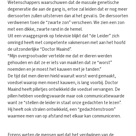
Wetenschappers waarschuwen dat de massale genetische
degeneratie die aan de gang is, ertoe zal leiden dat er nog meer
diersoorten zullen uitsterven dan al het geval is. De diersoorten
verdwenen toen de “zwarte zon” verscheen. We zien een zon
met een dikke, zwarte rand in de hemel.
Uit een vraaggesprek op televisie blijkt dat “de Leider” zich
omringd heeft met competente vakmensen met aan het hoofd
de uitzonderlijke “Doctor Maaind”.
“Mijn overgrootvader vertelde me dat er dieren werden
gehouden en dat ze er iets van maakten dat ze “worst”
noemden en je moest het kauwen met je tanden.”
De tijd dat men dieren hield waaruit worst werd gemaakt,
voedsel waarop men moest kauwen, is lang voorbij. Doctor
Maaind heeft pilletjes ontwikkeld die voedsel vervangen. De
pillen hebben voedingswaarde maar ook communicatiewaarde
want ze “stellen de leider in staat onze gedachten te lezen”.
Hij heeft ook stralen ontwikkeld, een “gedachtenstroom”
waarmee men van op afstand met elkaar kan communiceren.
Ergens weten de mensen wel dat het verdwijnen van de