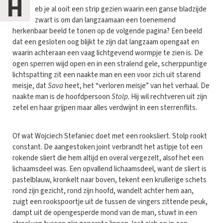
H
eb je al ooit een strip gezien waarin een ganse bladzijde
zwart is om dan langzaamaan een toenemend
herkenbaar beeld te tonen op de volgende pagina? Een beeld
dat een gesloten oog blijkt te zijn dat langzaam opengaat en
waarin achteraan een vaag lichtgevend wormpje te zien is. De
ogen sperren wijd open en in een stralend gele, scherppuntige
lichtspatting zit een naakte man en een voor zich uit starend
meisje, dat
Sava
heet, het “verloren meisje” van het verhaal. De
naakte man is de hoofdpersoon
Stolp
. Hij wil rechtveren uit zijn
zetel en haar grijpen maar alles verdwijnt in een sterrenflits.
Of wat Wojciech Stefaniec doet met een rooksliert. Stolp rookt
constant. De aangestoken joint verbrandt het astipje tot een
rokende sliert die hem altijd en overal vergezelt, alsof het een
lichaamsdeel was. Een opvallend lichaamsdeel, want de sliert is
pastelblauw, kronkelt naar boven, tekent een krullerige schets
rond zijn gezicht, rond zijn hoofd, wandelt achter hem aan,
zuigt een rookspoortje uit de tussen de vingers zittende peuk,
dampt uit de opengesperde mond van de man, stuwt in een