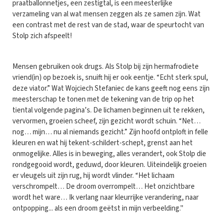
praatballonnetjes, een zestigtal, is een meesterlijke
verzameling van al wat mensen zeggen als ze samen zijn. Wat
een contrast met de rest van de stad, waar de speurtocht van
Stolp zich afspeelt!
Mensen gebruiken ook drugs. Als Stolp bij zijn hermafrodiete
vriend(in) op bezoek is, snuift hij er ook eentje. “Echt sterk spul,
deze viator.” Wat Wojciech Stefaniec de kans geeft nog eens zijn
meesterschap te tonen met de tekening van de trip op het
tiental volgende pagina’s. De lichamen beginnen uit te rekken,
vervormen, groeien scheef, zijn gezicht wordt schuin. “Net…
nog… mijn… nu al niemands gezicht.” Zijn hoofd ontploft in felle
kleuren en wat hij tekent-schildert-schept, grenst aan het
onmogelijke. Alles is in beweging, alles verandert, ook Stolp die
rondgegooid wordt, geduwd, door kleuren. Uiteindelijk groeien
er vleugels uit zijn rug, hij wordt vlinder. “Het lichaam
verschrompelt… De droom overrompelt… Het onzichtbare
wordt het ware… Ik verlang naar kleurrijke verandering, naar
ontpopping... als een droom geëtst in mijn verbeelding."