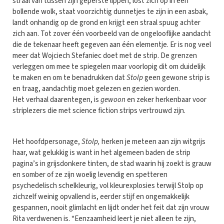
straal van tussen zijn geperste lippen, lost zich op in een
bollende wolk, staat voorzichtig dunnetjes te zijn in een asbak,
landt onhandig op de grond en krijgt een straal spuug achter
zich aan. Tot zover één voorbeeld van de ongelooflijke aandacht
die de tekenaar heeft gegeven aan één elementje. Er is nog veel
meer dat Wojciech Stefaniec doet met de strip. De grenzen
verleggen om mee te spiegelen maar voorlopig dit om duidelijk
te maken en om te benadrukken dat
Stolp
geen gewone strip is
en traag, aandachtig moet gelezen en gezien worden.
Het verhaal daarentegen, is
gewoon
en zeker herkenbaar voor
striplezers die met science fiction strips vertrouwd zijn.
Het hoofdpersonage,
Stolp,
herken je meteen aan zijn witgrijs
haar, wat gelukkig is want in het algemeen baden de strip
pagina’s in grijsdonkere tinten, de stad waarin hij zoekt is grauw
en somber of ze zijn woelig levendig en spetteren
psychedelisch schelkleurig, vol kleurexplosies terwijl Stolp op
zichzelf weinig opvallend is, eerder stijf en ongemakkelijk
gespannen, nooit glimlacht en lijdt onder het feit dat zijn vrouw
Rita verdwenen is. “Eenzaamheid leert je niet alleen te zijn,