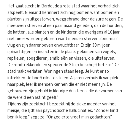
Het gaat slecht in Bardo, de grote stad waar het verhaal zich
afspeelt. Niemand herinnert zich nog bomen want bomen en
planten zijn uitgestorven, weggebrand door de zure regen. De
meeuwen stierven al een paar maand geleden, dan de honden,
de katten, alle planten en de kinderen die overigens al 10 jaar
niet meer worden geboren want mensen sterven abnormaal
vlug en zijn daarenboven onvruchtbaar. Er zijn 30 miljoen
spinachtigen en insecten in de plaats gekomen van vogels,
reptielen, zoogdieren, amfibieën en vissen, die uitsterven.
De rondtrekkende en speurende Stolp beschrijft het zo: “De
stad raakt verlaten. Woningen staan leeg. Je kunt er zo
intrekken. Je hoeft niks te stelen. Al jaren verhuis ik van plek
naar plek, leer ik mensen kennen die er niet meer zijn. De
gebouwen zijn gehuld in kleurige duisternis die de vormen van
de wereld een astint geeft.”
Tijdens zijn zoektocht bezoekt hij de zieke moeder van het
meisje, die lijdt aan psychotische hallucinaties. “Zonder kind
ben ik leeg,” zegt ze. “Ongedierte vreet mijn gedachten.”