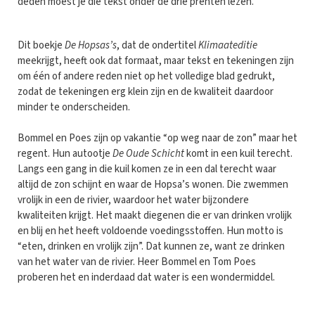
deden moest je die tekst onder de drie prenten lezen.
Dit boekje
De Hopsas’s
, dat de ondertitel
Klimaateditie
meekrijgt, heeft ook dat formaat, maar tekst en tekeningen zijn
om één of andere reden niet op het volledige blad gedrukt,
zodat de tekeningen erg klein zijn en de kwaliteit daardoor
minder te onderscheiden.
Bommel en Poes zijn op vakantie “op weg naar de zon” maar het
regent. Hun autootje
De Oude Schicht
komt in een kuil terecht.
Langs een gang in die kuil komen ze in een dal terecht waar
altijd de zon schijnt en waar de Hopsa’s wonen. Die zwemmen
vrolijk in een de rivier, waardoor het water bijzondere
kwaliteiten krijgt. Het maakt diegenen die er van drinken vrolijk
en blij en het heeft voldoende voedingsstoffen. Hun motto is
“eten, drinken en vrolijk zijn”. Dat kunnen ze, want ze drinken
van het water van de rivier. Heer Bommel en Tom Poes
proberen het en inderdaad dat water is een wondermiddel.