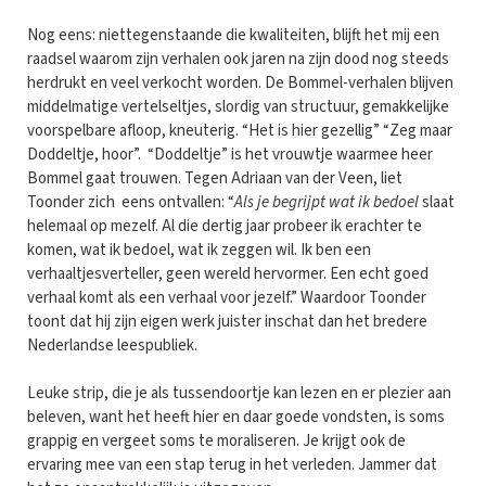
Nog eens: niettegenstaande die kwaliteiten, blijft het mij een
raadsel waarom zijn verhalen ook jaren na zijn dood nog steeds
herdrukt en veel verkocht worden. De Bommel-verhalen blijven
middelmatige vertelseltjes, slordig van structuur, gemakkelijke
voorspelbare afloop, kneuterig. “Het is hier gezellig” “Zeg maar
Doddeltje, hoor”. “Doddeltje” is het vrouwtje waarmee heer
Bommel gaat trouwen. Tegen Adriaan van der Veen, liet
Toonder zich eens ontvallen: “
Als je begrijpt wat ik bedoel
slaat
helemaal op mezelf. Al die dertig jaar probeer ik erachter te
komen, wat ik bedoel, wat ik zeggen wil. Ik ben een
verhaaltjesverteller, geen wereld hervormer. Een echt goed
verhaal komt als een verhaal voor jezelf.” Waardoor Toonder
toont dat hij zijn eigen werk juister inschat dan het bredere
Nederlandse leespubliek.
Leuke strip, die je als tussendoortje kan lezen en er plezier aan
beleven, want het heeft hier en daar goede vondsten, is soms
grappig en vergeet soms te moraliseren. Je krijgt ook de
ervaring mee van een stap terug in het verleden. Jammer dat