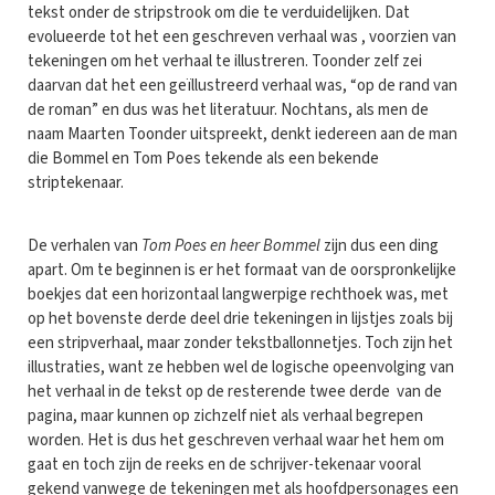
tekst onder de stripstrook om die te verduidelijken. Dat
evolueerde tot het een geschreven verhaal was , voorzien van
tekeningen om het verhaal te illustreren. Toonder zelf zei
daarvan dat het een geïllustreerd verhaal was, “op de rand van
de roman” en dus was het literatuur. Nochtans, als men de
naam Maarten Toonder uitspreekt, denkt iedereen aan de man
die Bommel en Tom Poes tekende als een bekende
striptekenaar.
De verhalen van
Tom Poes en heer Bommel
zijn dus een ding
apart. Om te beginnen is er het formaat van de oorspronkelijke
boekjes dat een horizontaal langwerpige rechthoek was, met
op het bovenste derde deel drie tekeningen in lijstjes zoals bij
een stripverhaal, maar zonder tekstballonnetjes. Toch zijn het
illustraties, want ze hebben wel de logische opeenvolging van
het verhaal in de tekst op de resterende twee derde van de
pagina, maar kunnen op zichzelf niet als verhaal begrepen
worden. Het is dus het geschreven verhaal waar het hem om
gaat en toch zijn de reeks en de schrijver-tekenaar vooral
gekend vanwege de tekeningen met als hoofdpersonages een