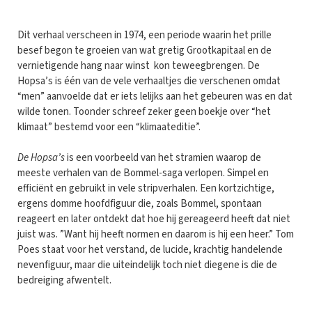
Dit verhaal verscheen in 1974, een periode waarin het prille
besef begon te groeien van wat gretig Grootkapitaal en de
vernietigende hang naar winst kon teweegbrengen. De
Hopsa’s is één van de vele verhaaltjes die verschenen omdat
“men” aanvoelde dat er iets lelijks aan het gebeuren was en dat
wilde tonen. Toonder schreef zeker geen boekje over “het
klimaat” bestemd voor een “klimaateditie”.
De Hopsa’s
is een voorbeeld van het stramien waarop de
meeste verhalen van de Bommel-saga verlopen. Simpel en
efficiënt en gebruikt in vele stripverhalen. Een kortzichtige,
ergens domme hoofdfiguur die, zoals Bommel, spontaan
reageert en later ontdekt dat hoe hij gereageerd heeft dat niet
juist was. ”Want hij heeft normen en daarom is hij een heer.” Tom
Poes staat voor het verstand, de lucide, krachtig handelende
nevenfiguur, maar die uiteindelijk toch niet diegene is die de
bedreiging afwentelt.