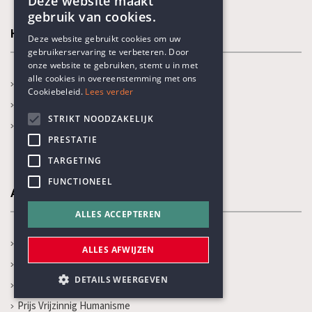
Deze website maakt
gebruik van cookies.
ENGLISH
Humanisme
Deze website gebruikt cookies om uw
gebruikerservaring te verbeteren. Door
DUTCH
onze website te gebruiken, stemt u in met
alle cookies in overeenstemming met ons
Ben ik humanist?
Cookiebeleid.
Lees verder
Wat is humanisme?
STRIKT NOODZAKELIJK
Onze thema's
PRESTATIE
TARGETING
FUNCTIONEEL
Activiteiten
ALLES ACCEPTEREN
In de kijker
ALLES AFWIJZEN
Kalender
DETAILS WEERGEVEN
Recente activiteiten
Prijs Vrijzinnig Humanisme