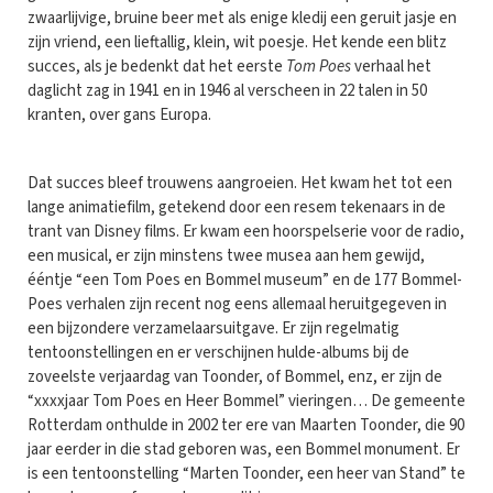
zwaarlijvige, bruine beer met als enige kledij een geruit jasje en
zijn vriend, een lieftallig, klein, wit poesje. Het kende een blitz
succes, als je bedenkt dat het eerste
Tom Poes
verhaal het
daglicht zag in 1941 en in 1946 al verscheen in 22 talen in 50
kranten, over gans Europa.
Dat succes bleef trouwens aangroeien. Het kwam het tot een
lange animatiefilm, getekend door een resem tekenaars in de
trant van Disney films. Er kwam een hoorspelserie voor de radio,
een musical, er zijn minstens twee musea aan hem gewijd,
ééntje “een Tom Poes en Bommel museum” en de 177 Bommel-
Poes verhalen zijn recent nog eens allemaal heruitgegeven in
een bijzondere verzamelaarsuitgave. Er zijn regelmatig
tentoonstellingen en er verschijnen hulde-albums bij de
zoveelste verjaardag van Toonder, of Bommel, enz, er zijn de
“xxxxjaar Tom Poes en Heer Bommel” vieringen… De gemeente
Rotterdam onthulde in 2002 ter ere van Maarten Toonder, die 90
jaar eerder in die stad geboren was, een Bommel monument. Er
is een tentoonstelling “Marten Toonder, een heer van Stand” te