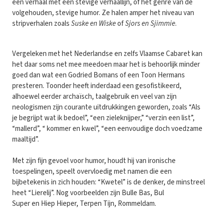
een verhaal met een stevige verhaallijn, of het genre van de
volgehouden, stevige humor. Ze halen amper het niveau van
stripverhalen zoals
Suske en Wiske
of
Sjors en Sjimmie
.
Vergeleken met het Nederlandse en zelfs Vlaamse Cabaret kan
het daar soms net mee meedoen maar het is behoorlijk minder
goed dan wat een Godried Bomans of een Toon Hermans
presteren. Toonder heeft inderdaad een gesofistikeerd,
alhoewel eerder archaïsch, taalgebruik en veel van zijn
neologismen zijn courante uitdrukkingen geworden, zoals “Als
je begrijpt wat ik bedoel”, “een zieleknijper,” “verzin een list”,
“mallerd”, “ kommer en kwel”, “een eenvoudige doch voedzame
maaltijd”.
Met zijn fijn gevoel voor humor, houdt hij van ironische
toespelingen, speelt overvloedig met namen die een
bijbetekenis in zich houden: “Kwetel” is de denker, de minstreel
heet “Lierelij”. Nog voorbeelden zijn Bulle Bas, Bul
Super en Hiep Hieper, Terpen Tijn, Rommeldam.