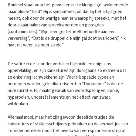
Bommel staat voor het gevoel en is die klungelige, welmenende
maar blinde “held”. Hij is sympathiek, omdat hij het altijd goed
meent, ook door de warrige manier waarop hij spreekt, met het
door elkaar halen van spreekwoorden en gezegdes
(contaminaties): “Mijn teer gestel heeft behoefte aan een
verversing.”, “Dat is de druppel die mijn gal doet overlopen.”, “Ik
haat dit weer, als heer zijnde.”
De satire in de Toonder verhalen blijft mild en enigszins
oppervlakkig, en zijn karikaturen zijn doorgaans zo extreem dat
ze enkel nog lachwekkend zijn. Vooral bepaalde types en
beroepen worden gekarikaturiseerd: in “Dorknoper” is dat de
bureaucratie. Hij maakt gebruik van woordspelingen, ironie,
hyperbolen, understatements en het effect van zwart-
witdenken.
Allemaal mooi, maar het zijn gewoon dezelfde trucjes die
cabaretiers of stukjesschrijvers gebruiken en de verhaaltjes van
Toonder bereiken nooit het niveau van een spannende strip of