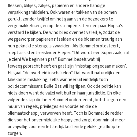
flessen, blikjes, zakjes, papieren en andere handige
verpakkingsmiddelen. Ook waren er takken van de bomen
gerukt, zonder twijfel om het gaan van de bezoekers te
vergemakkelijken, en op de stompen zaten een paar Hopsa’s
verstard te kijken. De wind blies over het valleitje, zodat de
weggeworpen papieren ritselden en de bloemen treurig aan
hun geknakte stengels zwaaiden. Als Bommel protesteert,
roept assistent-reisleider Hieper: “Dit wordt een Superzaak; zal
je zien! We beginnen pas.” Bommel beseft wat hij
teweeggebracht heeft en gaat zijn “misstap ongedaan maken”.
Hij gaat “de overheid inschakelen”. Dat wordt natuurlijk een
faliekante mislukking, zelfs wanneer uiteindelijk toch
politiecommissaris Bulle Bas wil ingrijpen. Ook de politie kan
niets doen want de vallei valt buiten haar jurisdictie. En elke
volgende stap die heer Bommel onderneemt, botst tegen een
muur van regels, privileges en voordelen die de
oliemaatschappij verworven heeft. Toch is Bommel de redder
die voor het onvermijdelijke happy end zorgt door min of meer
onvrijwillig voor een lettterlijk knallende gelukkige afloop te
zorgen.