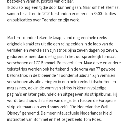
bezoeken vanaf augustus van dit jaar.
Ik zou zo nog een tijdje door kunnen gaan. Maar om het allemaal
samen te vatten: in 2020 bestonden er meer dan 3500 studies
en publicaties over Toonder en zijn werk.
Marten Toonder tekende knap, vond nog een hele reeks
originele karakters uit die een rol speelden in de loop van de
verhalen en werkte aan zijn strips bijna zeven dagen op zeven,
gedurende meer dan dertig jaar. In het oorspronkelijk formaat
verschenen er 177 Bommel-Poes verhalen. Maar deze en andere
tekststrips werden ook hertekend in de vorm van 77 gewone
ballonstrips in de bloeiende “Toonder Studio’s”. Zijn verhalen
verschenen als afleveringen in een hele reeks tijdschriften en
magazines, ook in de vorm van strips in kleur in volledige
pagina’s en later gebundeld en uitgegeven als stripalbums. Hij
wordt beschouwd als één van de groten tussen de Europese
striptekenaars en werd soms zelfs “De Nederlandse Walt
Disney” genoemd. De meer intellectuele Nederlander hield
instinctief van Bommel en het tegenbeeld Tom Poes.