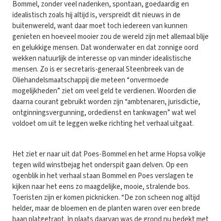
Bommel, zonder veel nadenken, spontaan, goedaardig en
idealistisch zoals hij altijd is, verspreidt dit nieuws in de
buitenwereld, want daar moet toch iedereen van kunnen
genieten en hoeveel mooier zou de wereld zijn met allemaal blije
en gelukkige mensen. Dat wonderwater en dat zonnige oord
wekken natuurlijk de interesse op van minder idealistische
mensen. Zo is er secretaris-generaal Steenbreek van de
Oliehandelsmaatschappij die meteen “onvermoede
mogelijkheden” ziet om veel geld te verdienen. Woorden die
daarna courant gebruikt worden zijn “ambtenaren, jurisdictie,
ontginningsvergunning, ordedienst en tankwagen” wat wel
voldoet om uit te leggen welke richting het verhaal uitgaat.
Het ziet er naar uit dat Poes-Bommel en het arme Hopsa volkje
tegen wild winstbejag het onderspit gaan delven. Op een
ogenblik in het verhaal staan Bommel en Poes verslagen te
kijken naar het eens zo maagdelijke, mooie, stralende bos.
Toeristen zijn er komen picknicken. “De zon scheen nog altijd
helder, maar de bloemen en de planten waren over een brede
baan platgetrapt. In plaats daarvan was de grond nu bedekt met