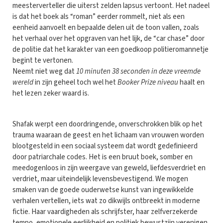
meesterverteller die uiterst zelden lapsus vertoont. Het nadeel
is dat het boek als “roman” eerder rommelt, niet als een
eenheid aanvoelt en bepaalde delen uit de toon vallen, zoals
het verhaal over het opgraven van het lijk, de “car chase” door
de politie dat het karakter van een goedkoop politieromannetje
begint te vertonen.
Neemt niet weg dat
10 minuten 38 seconden in deze vreemde
wereld
in zijn geheel toch wel het
Booker Prize niveau
haalt en
het lezen zeker waard is.
Shafak werpt een doordringende, onverschrokken blik op het
trauma waaraan de geest en het lichaam van vrouwen worden
blootgesteld in een sociaal systeem dat wordt gedefinieerd
door patriarchale codes. Het is een bruut boek, somber en
meedogenloos in zijn weergave van geweld, liefdesverdriet en
verdriet, maar uiteindelijk levensbevestigend. We mogen
smaken van de goede ouderwetse kunst van ingewikkelde
verhalen vertellen, iets wat zo dikwijls ontbreekt in moderne
fictie. Haar vaardigheden als schrijfster, haar zelfverzekerde
tempo, emotionele eerlijkheid en politiek bewustzijn verenigen