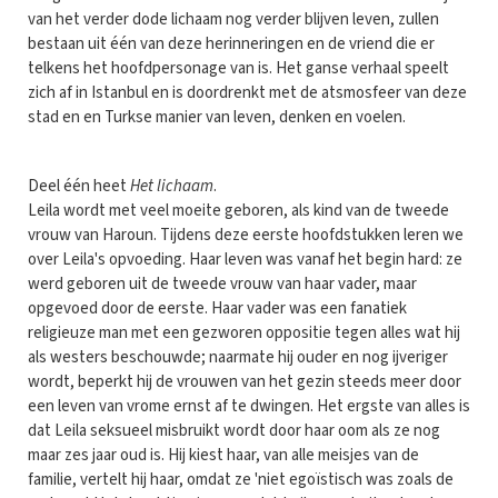
van het verder dode lichaam nog verder blijven leven, zullen
bestaan uit één van deze herinneringen en de vriend die er
telkens het hoofdpersonage van is. Het ganse verhaal speelt
zich af in Istanbul en is doordrenkt met de atsmosfeer van deze
stad en en Turkse manier van leven, denken en voelen.
Deel één heet
Het lichaam
.
Leila wordt met veel moeite geboren, als kind van de tweede
vrouw van Haroun. Tijdens deze eerste hoofdstukken leren we
over Leila's opvoeding. Haar leven was vanaf het begin hard: ze
werd geboren uit de tweede vrouw van haar vader, maar
opgevoed door de eerste. Haar vader was een fanatiek
religieuze man met een gezworen oppositie tegen alles wat hij
als westers beschouwde; naarmate hij ouder en nog ijveriger
wordt, beperkt hij de vrouwen van het gezin steeds meer door
een leven van vrome ernst af te dwingen. Het ergste van alles is
dat Leila seksueel misbruikt wordt door haar oom als ze nog
maar zes jaar oud is. Hij kiest haar, van alle meisjes van de
familie, vertelt hij haar, omdat ze 'niet egoïstisch was zoals de