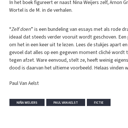
In het boek figureert er naast Nina Weijers zelf, Arnon G
Wortel is de M. in de verhalen.
“
Zelf doen
” is een bundeling van essays met als rode dr
ideaal dat steeds verder vooruit wordt geschoven. Een pr
om het in een keer uit te lezen. Lees de stukjes apart en 
gevoel dat alles op een gegeven moment cliché wordt te
tegen afzet. Ware eenvoud, stelt ze, heeft weinig eige
dood is daarvan het ultieme voorbeeld. Helaas vinden w
Paul Van Aelst
NIÑA WEIJERS
PAUL VAN AELST
FICTIE