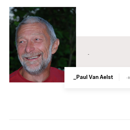
-
_Paul Van Aelst
- 