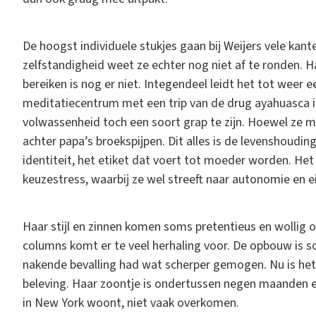
De hoogst individuele stukjes gaan bij Weijers vele kan
zelfstandigheid weet ze echter nog niet af te ronden. 
bereiken is nog er niet. Integendeel leidt het tot weer 
meditatiecentrum met een trip van de drug ayahuasca inbe
volwassenheid toch een soort grap te zijn. Hoewel ze me
achter papa’s broekspijpen. Dit alles is de levenshoudi
identiteit, het etiket dat voert tot moeder worden. Het
keuzestress, waarbij ze wel streeft naar autonomie en e
Haar stijl en zinnen komen soms pretentieus en wollig 
columns komt er te veel herhaling voor. De opbouw is 
nakende bevalling had wat scherper gemogen. Nu is het
beleving. Haar zoontje is ondertussen negen maanden e
in New York woont, niet vaak overkomen.