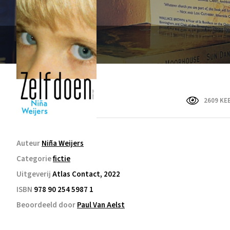
2609 KE
Auteur
Niña Weijers
Categorie
fictie
Uitgeverij
Atlas Contact, 2022
ISBN
978 90 254 5987 1
Beoordeeld door
Paul Van Aelst