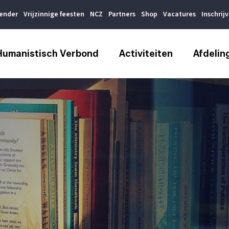
lender
Vrijzinnige feesten
NCZ
Partners
Shop
Vacatures
Inschrij
Humanistisch Verbond
Activiteiten
Afdelin