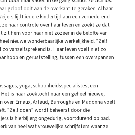
acht door haar vader. In de gang schudt ze zich los:
baar geloof ooit aan de overkant te geraken. Al haar
ijers lijdt iedere kindertijd aan een vernederend
e naar controle over haar leven en zoekt ze dat
ht zit hem voor haar niet zozeer in de belofte van
eel nieuwe wonderbaarlijke werkelijkheid. “Zelf
t zo vanzelfsprekend is. Haar leven voelt niet zo
wanhoop en geruststelling, tussen een overspannen
massages, yoga, schoonheidsspecialistes, een
 Het is haar zoektocht naar een geheel nieuwe,
ken over Ernaux, Artaud, Burroughs en Madonna voelt
reft. “Zelf doen” wordt beheerst door die
ijers is hierbij erg ongedurig, voortdurend op pad.
erk van heel wat vrouwelijke schrijfsters waar ze