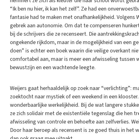
herinnert ze zich als kleuter die naar school wordt gebr
“Ik ben nu hier, ik kan het zelf”. Ze had een onverwoest
fantasie had te maken met onafhankelijkheid. Volgens We
gebrek aan autonomie. Om dat te compenseren hunkert z
bij de schrijvers die ze recenseert. Die aantrekkingskrac
ongekende rijkdom, maar in de mogelijkheid van een geh
doen” is echter een boek waarin die veilige overkant nie
comfortabel aan, maar is meer een afwisseling tussen 
bewustzijn en een wachtende leegte.
Weijers gaat herhaaldelijk op zoek naar “verlichting”: 
zoektocht naar mystiek of een weekend in een klooster.
wonderbaarlijke werkelijkheid. Bij de wat langere stuk
ze zich solidair met de existentiële tegenslag die hen t
afwisseling van controle en behoefte aan zelfverlies. We
Door haar beroep als recensent is ze goed thuis in het w
dan ook graag mee uitpakt.