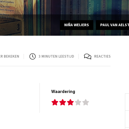
NIÑA WEIJERS
PAUL VAN AELS
ER BEKEKEN
3
MINUTEN LEESTIJD
REACTIES
Waardering