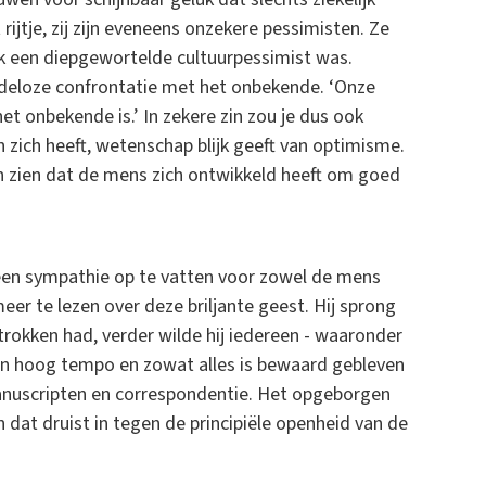
jtje, zij zijn eveneens onzekere pessimisten. Ze
ok een diepgewortelde cultuurpessimist was.
ndeloze confrontatie met het onbekende. ‘Onze
et onbekende is.’ In zekere zin zou je dus ook
zich heeft, wetenschap blijk geeft van optimisme.
en zien dat de mens zich ontwikkeld heeft om goed
 geen sympathie op te vatten voor zowel de mens
er te lezen over deze briljante geest. Hij sprong
trokken had, verder wilde hij iedereen - waaronder
de in hoog tempo en zowat alles is bewaard gebleven
 manuscripten en correspondentie. Het opgeborgen
dat druist in tegen de principiële openheid van de