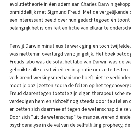
evolutietheorie in één adem aan Charles Darwin gekopp
onmiddellijk met Sigmund Freud. Met de vergelijkende 
een interessant beeld over hun gedachtegoed én toont
belangrijk het is om feit en fictie van elkaar te ondersch
Terwijl Darwin minutieus te werk ging en toch twijfelde
was niettemin overtuigd van zijn gelijk. Het boek betoo
Freuds labo was de sofa, het labo van Darwin was de w
gebruikte alle creativiteit en inspiratie om ze te testen
verklarend werkingsmechanisme hoeft niet te verhinder
moet je opzij zetten zodra de feiten op het tegenoverge
Freud daarentegen toetste zijn eigen therapeutische mo
verdedigen hem en zichzelf nog steeds door te stellen
en zetten zich daarmee af tegen de wetenschap die ze v
Door zich “uit de wetenschap” te manoeuvreren diende 
psychoanalyse in de val van de selffulfilling prophecy, 