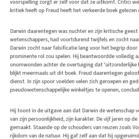
voorspelling zorgt er zelf voor dat ze uitkomt. Critici
kritiek heeft op Freud heeft het verkeerde boek gelezen
Darwin daarentegen was nuchter en zijn kritische geest
wetenschappers, had voortdurend twijfels en zocht naar 
Darwin zocht naar falsificatie lang voor het begrip doo
prominente rol zou spelen. Hij beantwoordde volledig a
onomwonden achter de overtuiging dat ‘uitzonderlijke b
blijkt meermaals uit dit boek. Freud daarentegen geloof
dienst. In zijn spoor voelden velen zich geroepen en ge
pseudowetenschappelijke winkeltjes te openen, conclud
Hij toont in de uitgave aan dat Darwin de wetenschap 
van zijn persoonlijkheid, zijn karakter. De vijf jaren o
gemaakt. Staande op de schouders van reuzen zoals Von 
rijkdom van de natuur. Hij gaf zelf aan dat hij opgeruimd