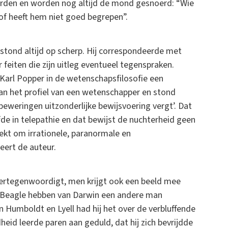
 werden en worden nog altijd de mond gesnoerd: “Wie
 of heeft hem niet goed begrepen”.
 stond altijd op scherp. Hij correspondeerde met
feiten die zijn uitleg eventueel tegenspraken.
r Karl Popper in de wetenschapsfilosofie een
an het profiel van een wetenschapper en stond
eweringen uitzonderlijke bewijsvoering vergt’. Dat
de in telepathie en dat bewijst de nuchterheid geen
dekt om irrationele, paranormale en
eert de auteur.
vertegenwoordigt, men krijgt ook een beeld mee
p de Beagle hebben van Darwin een andere man
Humboldt en Lyell had hij het over de verbluffende
heid leerde paren aan geduld, dat hij zich bevrijdde