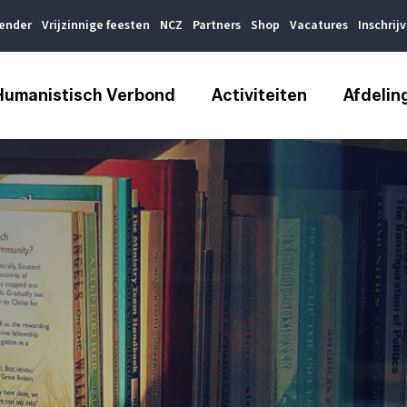
lender
Vrijzinnige feesten
NCZ
Partners
Shop
Vacatures
Inschrij
Humanistisch Verbond
Activiteiten
Afdelin