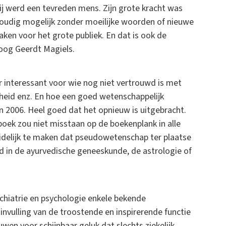
ij werd een tevreden mens. Zijn grote kracht was
voudig mogelijk zonder moeilijke woorden of nieuwe
aken voor het grote publiek. En dat is ook de
oloog Geerdt Magiels.
r interessant voor wie nog niet vertrouwd is met
rheid enz. En hoe een goed wetenschappelijk
n 2006. Heel goed dat het opnieuw is uitgebracht.
t boek zou niet misstaan op de boekenplank in alle
uidelijk te maken dat pseudowetenschap ter plaatse
eld in de ayurvedische geneeskunde, de astrologie of
chiatrie en psychologie enkele bekende
vulling van de troostende en inspirerende functie
en voor schijnbaar geluk dat slechts ziekelijk