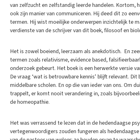
van zelfzucht en zelfstandig leerde handelen. Kortom, h
ook zijn manier van communiceren. Hij deed dit zo een
termen. Hij wist moeilijke onderwerpen inzichtelijk te m
verdienste van de schrijver van dit boek, filosoof en bi
Het is zowel boeiend, leerzaam als anekdotisch. En zee
termen zoals relativisme, evidence based, falsifieerbaa
onderzoek gebeurt. Het boek is een herwerkte versie va
De vraag ‘wat is betrouwbare kennis’ blijft relevant. Di
middelbare scholen. En op die van ieder van ons. Om d
trappelt, er komt nooit verandering in, zoals bijvoorbe
de homeopathie.
Het was verrassend te lezen dat in de hedendaagse psy
vertegenwoordigers zouden fungeren als hedendaagse in
van de pastoor van weleer: ze houden ervan te waarschuw