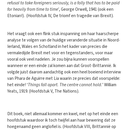
refusal to take foreigners seriously, is a folly that has to be paid
for heavily from time to time’
, George Orwell, 1941 (ook een
Etonian!). (Hoofdstuk IV, De triomf en tragedie van Brexit).
Het vraagt ook een flink stuk inspanning om haar haarscherpe
analyse te volgen van de huidige veranderde situatie in Noord-
Ierland, Wales en Schotland in het kader van precies die
vermaledijde Brexit met voor en tegenstanders, voor maar
vooral ook veel nadelen. Je zou bijna kunnen voorspellen
wanneer er een einde zal komen aan dat Groot-Brittannië. Ik
volgde juist daarom aandachtig ook een heel boeiend interview
van Phara de Aguirre met Lia waarin ze precies dat voorspelde:
het einde! ‘
Things fall apart. The centre cannot hold.
’ William
Yeats, 1919. (Hoofdstuk V, The Nations).
Dit boek, niet allemaal kommer en kwel, met op het einde een
hoofdstuk waardoor ik toch twijfel aan haar bewering dat ze
hoegenaamd geen anglofiel is. (Hoofdstuk VIII, Brittannië op