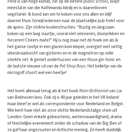
Pete is van hoge komaf, zat op de betere
public school
, loopt
meestal in van die Kathmandu kledij en is daarenboven
vegetariër. Ik bood aan om te koken voor ons allen en blijf
daarom thuis terwijl iedereen naar de plaatselijke pub trekt voor
de apero. Zijn strikte kookinstructies: “Rustig en langzaam
koken op een laag vuurtje, vooral niet omroeren, doorprikken en
forceren! Cheers mate!” Hij is nog maar net de hoek om als ik
het ganse zootje in een glazen kom kieper, overgiet met vettig
vleesbraadvocht van gisteren en in de magnetron op volle
sterkte zet. Ik geniet ondertussen van een frisse gin-tonic en
de laatste nieuwe cd van de
Pet Shop Boys
. Het belletje van de
microgolf stoort wel een beetje!
Het komt allemaal terug als ik het boek
Klein-Brittannië
van Lia
van Bekhoven lees. Ook zij is 40 jaar geleden in het VK beland
maar bleef er wel als correspondente voor Nederland en België.
Wie kent haar niet als onze vlotte Nederlandstalige stem uit
Londen. Geen enkele gebeurtenis, wetenswaardigheid, drama
of feestelijke evenement onder de schaduw van de Big Ben of
ze gaf haar ongezouten en kritische mening. Ze heeft duidelijk