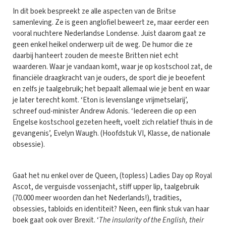
In dit boek bespreekt ze alle aspecten van de Britse
samenleving. Ze is geen anglofiel beweert ze, maar eerder een
vooral nuchtere Nederlandse Londense. Juist daarom gaat ze
geen enkel heikel onderwerp uit de weg. De humor die ze
daarbij hanteert zouden de meeste Britten niet echt
waarderen. Waar je vandaan komt, waar je op kostschool zat, de
financiële draagkracht van je ouders, de sport die je beoefent
en zelfs je taalgebruik; het bepaalt allemaal wie je bent en waar
je later terecht komt. ‘Eton is levenslange vrijmetselarij’,
schreef oud-minister Andrew Adonis. ‘Iedereen die op een
Engelse kostschool gezeten heeft, voelt zich relatief thuis in de
gevangenis’, Evelyn Waugh. (Hoofdstuk VI, Klasse, de nationale
obsessie).
Gaat het nu enkel over de Queen, (topless) Ladies Day op Royal
Ascot, de verguisde vossenjacht, stiff upper lip, taalgebruik
(70.000 meer woorden dan het Nederlands!), tradities,
obsessies, tabloids en identiteit? Neen, een flink stuk van haar
boek gaat ook over Brexit. ‘
The insularity of the English, their