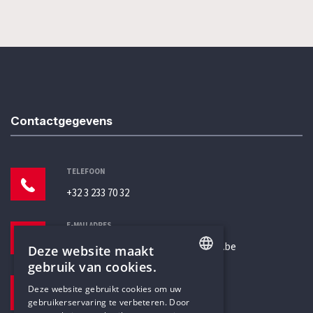
Contactgegevens
TELEFOON
+32 3 233 70 32
E-MAILADRES
secretariaat@humanistischverbond.be
Deze website maakt
gebruik van cookies.
BEZOEKADRES
ENGLISH
Deze website gebruikt cookies om uw
Pottenbrug 4
gebruikerservaring te verbeteren. Door
DUTCH