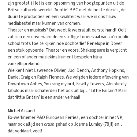
zijn grootst.) Het is een opsomming van hoogtepunten uit de
Britse culturele wereld. ‘Auntie’ BBC met de beste docu’s, de
duurste producties en een kwaliteit waar we in ons flauw
mediabestel maar kunnen van dromen.
Theater en musicals? Dat weet ik weeral uit eerste hand! Ooit
zat ik in een onverwarmde en stoffige toneelzaal van zo’n public
school trots toe te kijken hoe dochterlief Penelope in Dover
een stuk opvoerde. Theater en vooral Shakespeare is verplicht
en een of ander muziekinstrument bespelen bijna
vanzelfsprekend.
Wie kent niet Lawrence Olivier, Judi Dench, Anthony Hopkins,
Daniel Craig en Ralph Fiennes. We volgden iedere aflevering van
Downtown Abbey, You rang mylord, Fawlty Towers, Absolutely
fabulous maar schaterden het ook uit bij… ‘Little Britain’! Maar
dàt ‘little Britain’ is een ander verhaal!
Michel Ackaert
Ex-werknemer P&O European Ferries, een dochter in het VK,
maar ook altijd een
crush
gehad op Joanna Lumley (78 j!) en…
dàt verklaart veel!