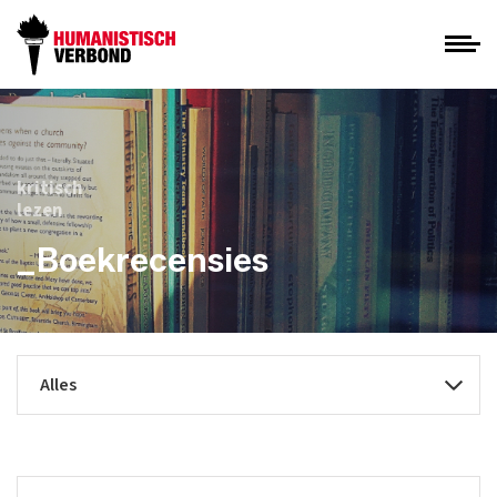
kritisch
lezen
_Boekrecensies