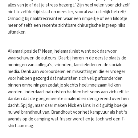
alles van je af dat je stress bezorgt.’ Zijn heel velen voor zichzelf
niet tezelfdertijd slaaf en meester, vooral wat uiterlijk betreft?
Onnodig bij naaktrecreanten waar een rimpeltje of een kilootje
meer of zelfs een recente zichtbare chirurgische ingreep niks
uitmaken.
Allemaal positief? Neen, helemaal niet want ook daarvoor
waarschuwen de auteurs. Daarbij horen in de eerste plaats de
meningen van collega’s, vrienden, familieleden en de sociale
media. Denk aan vooroordelen en misvattingen die er vroeger
voor hebben gezorgd dat naturisten zich veilig afzonderden
binnen omheiningen zodat je slechts heel moeizaam lid kon
worden. Inderdaad: naturisten hadden het soms aan zichzelf te
danken dat de goegemeente smalend en denigrerend over hen
dacht. Spijtig, maar daar maken Nick en Lins in dit guitig boekje
nu wel brandhout van. Brandhout voor het kampvuur als het ‘s
avonds op de camping wat frisser wordt en je toch wel een T-
shirt aan mag.