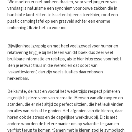
‘We moeten er niet omheen draaien, voor veel jongeren van
vandaag is naturisme een synoniem voor ouwe zakken die in
hun blote kont zitten te kaarten bij een streekbier, rond een
plastic campingtafel op een grasveld achter een enorme
omheining’. Ik zie het zo voor me.
Bijwijlen heel grappig en met heel veel gevoel voor humor en
relativering krijg je bij het lezen van dit boek dus zeer veel
bruikbare informatie en reistips, als je hier interesse voor hebt.
Ben je ietwat thuis in die wereld en dat soort van
‘vakantievieren’, dan zijn veel situaties daarenboven
herkenbaar.
De kalmte, de rust en vooral het wederzijds respect primeren
eigenlijk bij deze vorm van recreatie. Mensen van alle rangen en
standen, die er niet altijd zo perfect uitzien, die het leuk vinden
om alles van zich af te gooien. Het afgooien van die kleren, daar
horen ook de stress en de dagelijkse werkdruk bij. Dit is met
andere woorden de betere manier om op vakantie te gaan en
verfrist terug te komen. ‘Samen met je kleren gooi je symbolisch