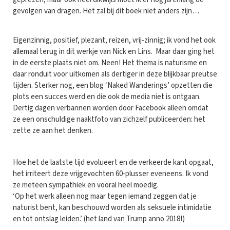
gevolgen van dragen. Het zal bij dit boek niet anders zijn…
Eigenzinnig, positief, plezant, reizen, vrij-zinnig; ik vond het ook
allemaal terug in dit werkje van Nick en Lins. Maar daar ging het
in de eerste plaats niet om. Neen! Het thema is naturisme en
daar ronduit voor uitkomen als dertiger in deze blijkbaar preutse
tijden. Sterker nog, een blog ‘Naked Wanderings’ opzetten die
plots een succes werd en die ook de media niet is ontgaan.
Dertig dagen verbannen worden door Facebook alleen omdat
ze een onschuldige naaktfoto van zichzelf publiceerden: het
zette ze aan het denken.
Hoe het de laatste tijd evolueert en de verkeerde kant opgaat,
het irriteert deze vrijgevochten 60-plusser eveneens. Ik vond
ze meteen sympathiek en vooral heel moedig.
‘Op het werk alleen nog maar tegen iemand zeggen dat je
naturist bent, kan beschouwd worden als seksuele intimidatie
en tot ontslag leiden.’ (het land van Trump anno 2018!)