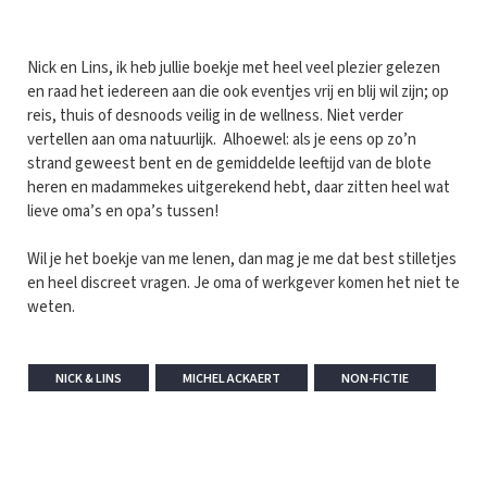
Nick en Lins, ik heb jullie boekje met heel veel plezier gelezen
en raad het iedereen aan die ook eventjes vrij en blij wil zijn; op
reis, thuis of desnoods veilig in de wellness. Niet verder
vertellen aan oma natuurlijk. Alhoewel: als je eens op zo’n
strand geweest bent en de gemiddelde leeftijd van de blote
heren en madammekes uitgerekend hebt, daar zitten heel wat
lieve oma’s en opa’s tussen!
Wil je het boekje van me lenen, dan mag je me dat best stilletjes
en heel discreet vragen. Je oma of werkgever komen het niet te
weten.
NICK & LINS
MICHEL ACKAERT
NON-FICTIE