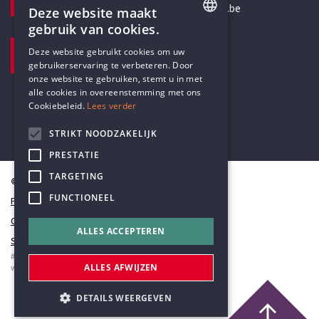
secretariaat@humanistischverbond.be
Deze website maakt
gebruik van cookies.
BEZOEKADRES
ENGLISH
Deze website gebruikt cookies om uw
Pottenbrug 4
gebruikerservaring te verbeteren. Door
DUTCH
Antwerpen, 2000
onze website te gebruiken, stemt u in met
alle cookies in overeenstemming met ons
Cookiebeleid.
Lees verder
STRIKT NOODZAKELIJK
PRESTATIE
TARGETING
© Humanistisch Verbond 2026
FUNCTIONEEL
Privacy
Cookiestatement
ALLES ACCEPTEREN
Sitemap
#codedwithlove by
Codelines
ALLES AFWIJZEN
webapplicaties
,
mobiele apps
&
maatwerk websites
DETAILS WEERGEVEN