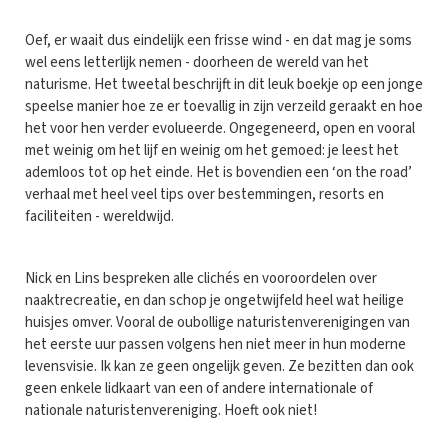
Oef, er waait dus eindelijk een frisse wind - en dat mag je soms
wel eens letterlijk nemen - doorheen de wereld van het
naturisme. Het tweetal beschrijft in dit leuk boekje op een jonge
speelse manier hoe ze er toevallig in zijn verzeild geraakt en hoe
het voor hen verder evolueerde. Ongegeneerd, open en vooral
met weinig om het lijf en weinig om het gemoed: je leest het
ademloos tot op het einde. Het is bovendien een ‘on the road’
verhaal met heel veel tips over bestemmingen, resorts en
faciliteiten - wereldwijd.
Nick en Lins bespreken alle clichés en vooroordelen over
naaktrecreatie, en dan schop je ongetwijfeld heel wat heilige
huisjes omver. Vooral de oubollige naturistenverenigingen van
het eerste uur passen volgens hen niet meer in hun moderne
levensvisie. Ik kan ze geen ongelijk geven. Ze bezitten dan ook
geen enkele lidkaart van een of andere internationale of
nationale naturistenvereniging. Hoeft ook niet!