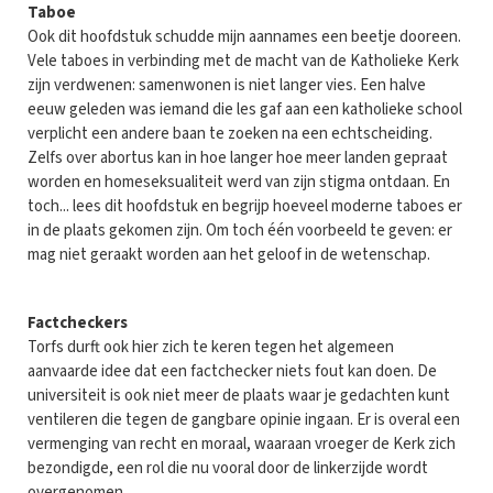
Taboe
Ook dit hoofdstuk schudde mijn aannames een beetje dooreen.
Vele taboes in verbinding met de macht van de Katholieke Kerk
zijn verdwenen: samenwonen is niet langer vies. Een halve
eeuw geleden was iemand die les gaf aan een katholieke school
verplicht een andere baan te zoeken na een echtscheiding.
Zelfs over abortus kan in hoe langer hoe meer landen gepraat
worden en homeseksualiteit werd van zijn stigma ontdaan. En
toch... lees dit hoofdstuk en begrijp hoeveel moderne taboes er
in de plaats gekomen zijn. Om toch één voorbeeld te geven: er
mag niet geraakt worden aan het geloof in de wetenschap.
Factcheckers
Torfs durft ook hier zich te keren tegen het algemeen
aanvaarde idee dat een factchecker niets fout kan doen. De
universiteit is ook niet meer de plaats waar je gedachten kunt
ventileren die tegen de gangbare opinie ingaan. Er is overal een
vermenging van recht en moraal, waaraan vroeger de Kerk zich
bezondigde, een rol die nu vooral door de linkerzijde wordt
overgenomen.