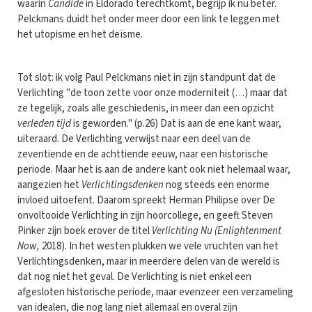
waarin
Candide
in Eldorado terechtkomt, begrijp ik nu beter.
Pelckmans duidt het onder meer door een link te leggen met
het utopisme en het deïsme.
Tot slot: ik volg Paul Pelckmans niet in zijn standpunt dat de
Verlichting "de toon zette voor onze moderniteit (…) maar dat
ze tegelijk, zoals alle geschiedenis, in meer dan een opzicht
verleden tijd
is geworden." (p.26) Dat is aan de ene kant waar,
uiteraard. De Verlichting verwijst naar een deel van de
zeventiende en de achttiende eeuw, naar een historische
periode. Maar het is aan de andere kant ook niet helemaal waar,
aangezien het
Verlichtingsdenken
nog steeds een enorme
invloed uitoefent. Daarom spreekt Herman Philipse over De
onvoltooide Verlichting in zijn hoorcollege, en geeft Steven
Pinker zijn boek erover de titel
Verlichting Nu (Enlightenment
Now,
2018). In het westen plukken we vele vruchten van het
Verlichtingsdenken, maar in meerdere delen van de wereld is
dat nog niet het geval. De Verlichting is niet enkel een
afgesloten historische periode, maar evenzeer een verzameling
van idealen, die nog lang niet allemaal en overal zijn