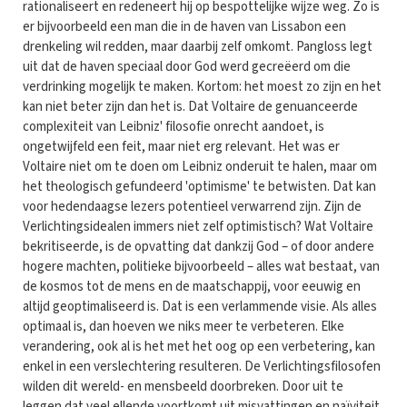
rationaliseert en redeneert hij op bespottelijke wijze weg. Zo is
er bijvoorbeeld een man die in de haven van Lissabon een
drenkeling wil redden, maar daarbij zelf omkomt. Pangloss legt
uit dat de haven speciaal door God werd gecreëerd om die
verdrinking mogelijk te maken. Kortom: het moest zo zijn en het
kan niet beter zijn dan het is. Dat Voltaire de genuanceerde
complexiteit van Leibniz' filosofie onrecht aandoet, is
ongetwijfeld een feit, maar niet erg relevant. Het was er
Voltaire niet om te doen om Leibniz onderuit te halen, maar om
het theologisch gefundeerd 'optimisme' te betwisten. Dat kan
voor hedendaagse lezers potentieel verwarrend zijn. Zijn de
Verlichtingsidealen immers niet zelf optimistisch? Wat Voltaire
bekritiseerde, is de opvatting dat dankzij God – of door andere
hogere machten, politieke bijvoorbeeld – alles wat bestaat, van
de kosmos tot de mens en de maatschappij, voor eeuwig en
altijd geoptimaliseerd is. Dat is een verlammende visie. Als alles
optimaal is, dan hoeven we niks meer te verbeteren. Elke
verandering, ook al is het met het oog op een verbetering, kan
enkel in een verslechtering resulteren. De Verlichtingsfilosofen
wilden dit wereld- en mensbeeld doorbreken. Door uit te
leggen dat veel ellende voortkomt uit misvattingen en naïviteit,