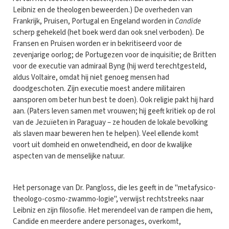
Leibniz en de theologen beweerden.) De overheden van
Frankrijk, Pruisen, Portugal en Engeland worden in
Candide
scherp gehekeld (het boek werd dan ook snel verboden). De
Fransen en Pruisen worden er in bekritiseerd voor de
zevenjarige oorlog; de Portugezen voor de inquisitie; de Britten
voor de executie van admiraal Byng (hij werd terechtgesteld,
aldus Voltaire, omdat hij niet genoeg mensen had
doodgeschoten. Zijn executie moest andere militairen
aansporen om beter hun best te doen). Ook religie pakt hij hard
aan. (Paters leven samen met vrouwen; hij geeft kritiek op de rol
van de Jezuïeten in Paraguay – ze houden de lokale bevolking
als slaven maar beweren hen te helpen). Veel ellende komt
voort uit domheid en onwetendheid, en door de kwalijke
aspecten van de menselijke natuur.
Het personage van Dr. Pangloss, die les geeft in de "metafysico-
theologo-cosmo-zwammo-logie", verwijst rechtstreeks naar
Leibniz en zijn filosofie. Het merendeel van de rampen die hem,
Candide en meerdere andere personages, overkomt,