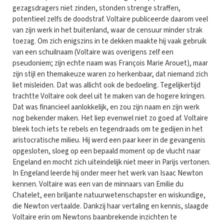
gezagsdragers niet zinden, stonden strenge straffen,
potentieel zelfs de doodstraf. Voltaire publiceerde daarom veel
van zijn werk in het buitenland, waar de censuur minder strak
toezag. Om zich enigszins in te dekken maakte hij vaak gebruik
van een schuilnaam (Voltaire was overigens zelf een
pseudoniem; zijn echte naam was François Marie Arouet), maar
zijn stijl en themakeuze waren zo herkenbaar, dat niemand zich
liet misleiden. Dat was allicht ook de bedoeling. Tegelijkertijd
trachtte Voltaire ook deel uit te maken van de hogere kringen.
Dat was financieel aanlokkelijk, en zou zijn naam en zijn werk
nog bekender maken. Het liep evenwel niet zo goed af. Voltaire
bleek toch iets te rebels en tegendraads om te gedijen in het
aristocratische milieu. Hij werd een paar keer in de gevangenis
opgesloten, sloeg op een bepaald moment op de vlucht naar
Engeland en mocht zich uiteindelijk niet meer in Parijs vertonen.
In Engeland leerde hij onder meer het werk van Isaac Newton
kennen. Voltaire was een van de minnaars van Emilie du
Chatelet, een briljante natuurwetenschapster en wiskundige,
die Newton vertaalde. Dankzij haar vertaling en kennis, slaagde
Voltaire erin om Newtons baanbrekende inzichten te