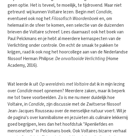
geen optie. Het is teveel, te moeilijk, te tijdrovend. Maar niet
getreurd: wij kunnen Voltaire lezen. Begin met
Candide,
eventueel ook nog het
Filosofisch Woordenboek
en, om
helemaal in de sfeer te komen, een selectie van de duizenden
brieven die Voltaire schreef. Lees daarnaast ook het boek van
Paul Pelckmans en je hebt al meerdere kernaspecten van de
Verlichting onder controle. Om echt de smaak te pakken te
krijgen, raad ik ook nog het hoorcollege aan van de Nederlandse
filosoof Herman Philipse:
De onvoltooide Verlichting
(Home
Academy, 2016).
Wat leerde ik uit
Op wereldreis met Voltaire
dat ik in mijn lezing
over
Candide
moet opnemen? Meerdere zaken, maar ik beperk
me tot twee voorbeelden. Zo is me nu meer duidelijk hoe
Voltaire, in
Candide
, zijn discussie met de Zwitserse filosoof
Jean-Jacques Rousseau over de menselijke natuur voert. Wil je
de pagina's over kannibalisme en jezuïeten als culinaire lekkernij
goed begrijpen, lees dan het hoofdstuk "Apenliefdes en
menseneters" in Pelckmans boek. Ook Voltaires bizarre verhaal