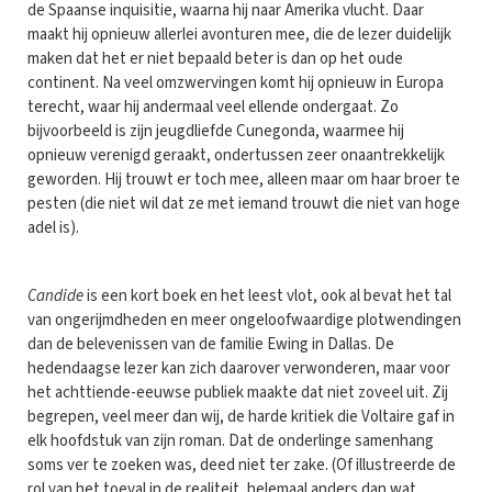
de Spaanse inquisitie, waarna hij naar Amerika vlucht. Daar
maakt hij opnieuw allerlei avonturen mee, die de lezer duidelijk
maken dat het er niet bepaald beter is dan op het oude
continent. Na veel omzwervingen komt hij opnieuw in Europa
terecht, waar hij andermaal veel ellende ondergaat. Zo
bijvoorbeeld is zijn jeugdliefde Cunegonda, waarmee hij
opnieuw verenigd geraakt, ondertussen zeer onaantrekkelijk
geworden. Hij trouwt er toch mee, alleen maar om haar broer te
pesten (die niet wil dat ze met iemand trouwt die niet van hoge
adel is).
Candide
is een kort boek en het leest vlot, ook al bevat het tal
van ongerijmdheden en meer ongeloofwaardige plotwendingen
dan de belevenissen van de familie Ewing in Dallas. De
hedendaagse lezer kan zich daarover verwonderen, maar voor
het achttiende-eeuwse publiek maakte dat niet zoveel uit. Zij
begrepen, veel meer dan wij, de harde kritiek die Voltaire gaf in
elk hoofdstuk van zijn roman. Dat de onderlinge samenhang
soms ver te zoeken was, deed niet ter zake. (Of illustreerde de
rol van het toeval in de realiteit, helemaal anders dan wat