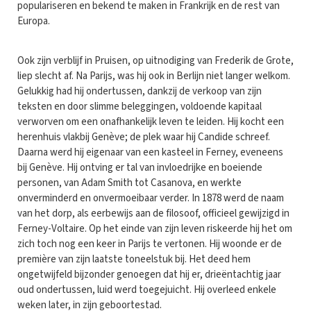
populariseren en bekend te maken in Frankrijk en de rest van
Europa.
Ook zijn verblijf in Pruisen, op uitnodiging van Frederik de Grote,
liep slecht af. Na Parijs, was hij ook in Berlijn niet langer welkom.
Gelukkig had hij ondertussen, dankzij de verkoop van zijn
teksten en door slimme beleggingen, voldoende kapitaal
verworven om een onafhankelijk leven te leiden. Hij kocht een
herenhuis vlakbij Genève; de plek waar hij Candide schreef.
Daarna werd hij eigenaar van een kasteel in Ferney, eveneens
bij Genève. Hij ontving er tal van invloedrijke en boeiende
personen, van Adam Smith tot Casanova, en werkte
onverminderd en onvermoeibaar verder. In 1878 werd de naam
van het dorp, als eerbewijs aan de filosoof, officieel gewijzigd in
Ferney-Voltaire. Op het einde van zijn leven riskeerde hij het om
zich toch nog een keer in Parijs te vertonen. Hij woonde er de
première van zijn laatste toneelstuk bij. Het deed hem
ongetwijfeld bijzonder genoegen dat hij er, drieëntachtig jaar
oud ondertussen, luid werd toegejuicht. Hij overleed enkele
weken later, in zijn geboortestad.