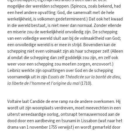
mogelijke der werelden scheppen. (Spinoza, zoals bekend, had
een heel andere opvatting: God, die samenvalt met de hele
werkelijkheid, is volkomen gedetermineerd.) Dat ook het kwaad
in die wereld bestaat, is niet meer dan normaal. Zonder ellende
en miserie zou de werkelijkheid onvolledig zijn. De schepping
van een volledige wereld sluit aan bij de volmaaktheid van God;
een onvolledige wereld is er mee in strijd. Bovendien kan de
schepping niet even volmaakt zijn als haar schepper zelf. (Alleen
al omdat die schepping dan zelf goddelijk zou zijn, en zelf ook
weer voor een schepping zou moeten zorgen, enzovoort.)
Leibniz werkte zijn opvattingen over God en de schepping
voornamelijk uit in zijn
Essais de Théodicée sur la bonté de dieu,
la liberte de l'homme et l'origine du mal
(1710).
Voltaire laat Candide de ene ramp na de andere overkomen. Hij
wordt uit zijn woonplaats verdreven, moet meevechten in een
uiterst wreedaardige oorlog, ontsnapt ternauwernood aan de
dood door een aardbeving en tsunami in Lissabon (wat naar het
drama van 1 november 1755 verwijst) en wordt gemarteld door