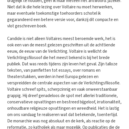
dragelijk te houden, geef ik maar meteen het antwoord: jazeker.
Niet dat ik die hele lezing over Voltaire nu moet herwerken,
maar eventuele toekomstige toehoorders schotel ik
gegarandeerd een betere versie voor, dankzij dit compacte en
vlot geschreven boek.
Candide is niet alleen Voltaires meest beroemde werk, het is
ook een van de meest gelezen geschriften uit de achttiende
eeuw, de eeuw van de Verlichting. Voltaire is wellicht de
Verlichtingsfilosoof die het meest bekend is bij het brede
publiek. Dat was reeds tijdens zijn leven het geval. Zijn talloze
teksten, van pamfletten tot essays, over romans en
theaterstukken, werden in heel Europa gelezen en
verspreidden de centrale aspecten van de Verlichtingsfilosofie.
Voltaire schreef spits, scherpzinnig en vaak onweerstaanbaar
grappig. Hij dreef genadeloos de spot met allerlei traditionele,
conservatieve opvattingen en bestreed bijgeloof, irrationaliteit,
onhoudbare religieuze opvattingen en wreedheid. Het is lastig
om ons vandaag te realiseren wat dat betekende, toentertijd.
De monarchie was nog absoluut en de kerk, als reactie op de
reformatie, zo katholiek als maar mogelijk. Op publicaties die de