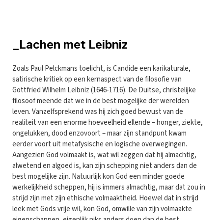
_Lachen met Leibniz
Zoals Paul Pelckmans toelicht, is Candide een karikaturale,
satirische kritiek op een kernaspect van de filosofie van
Gottfried Wilhelm Leibniz (1646-1716). De Duitse, christelijke
filosoof meende dat we in de best mogelijke der werelden
leven. Vanzelfsprekend was hij zich goed bewust van de
realiteit van een enorme hoeveelheid ellende – honger, ziekte,
ongelukken, dood enzovoort – maar zijn standpunt kwam
eerder voort uit metafysische en logische overwegingen.
Aangezien God volmaakt is, wat wil zeggen dat hij almachtig,
alwetend en algoed is, kan zijn schepping niet anders dan de
best mogelijke zijn. Natuurlijk kon God een minder goede
werkelijkheid scheppen, hij is immers almachtig, maar dat zou in
strijd zijn met zijn ethische volmaaktheid. Hoewel dat in strijd
leek met Gods vrije wil, kon God, omwille van zijn volmaakte
eigenschappen, eigenlijk niks anders doen dan de best