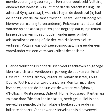
morele vooruitgang zou zorgen. Een ander voorbeeld: Voltaire,
ondanks het hoofdstuk in
Candide
dat de terechtstelling van
admiraal Byng aanklaagt, was niet tegen de doodstraf (hij had
de lectuur van de Italiaanse filosoof Cesare Beccaria nodig om
hierover van mening te veranderen). Pelckmans toont aan dat
Voltaire op een aantal punten goed begreep dat hij zijn kritiek
binnen de perken moest houden, onder meer om het
aristocratische en anglofiele deel van zijn lezers niet te
verliezen. Voltaire was ook geen democraat, maar eerder een
voorstander van een vorm van verlicht despotisme.
Over de Verlichting is ondertussen veel geschreven en gezegd.
Men kan zich jaren verdiepen in pakweg de boeken van Ernst
Cassirer, Robert Darnton, Peter Gay, Jonathan Israel, Louis
Dupré, Paul Hazard en zovele anderen. Men kan meerdere
levens wijden aan de lectuur van de werken van Spinoza,
d'Holbach, Montesquieu, Diderot, Hume, Rousseau, Kant en ga
zo maar door. Wie daar toe in staat is, heeft geluk. Het is een
geweldige periode, die formidabele boeken opleverde van
briljante denkers. Voor gewone stervelingen is dit evenwel