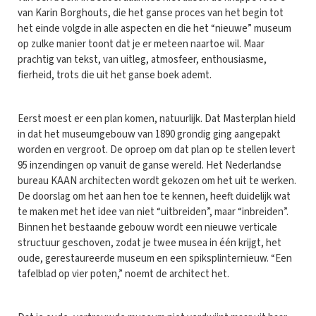
van Karin Borghouts, die het ganse proces van het begin tot
het einde volgde in alle aspecten en die het “nieuwe” museum
op zulke manier toont dat je er meteen naartoe wil. Maar
prachtig van tekst, van uitleg, atmosfeer, enthousiasme,
fierheid, trots die uit het ganse boek ademt.
Eerst moest er een plan komen, natuurlijk. Dat Masterplan hield
in dat het museumgebouw van 1890 grondig ging aangepakt
worden en vergroot. De oproep om dat plan op te stellen levert
95 inzendingen op vanuit de ganse wereld. Het Nederlandse
bureau KAAN architecten wordt gekozen om het uit te werken.
De doorslag om het aan hen toe te kennen, heeft duidelijk wat
te maken met het idee van niet “uitbreiden”, maar “inbreiden”.
Binnen het bestaande gebouw wordt een nieuwe verticale
structuur geschoven, zodat je twee musea in één krijgt, het
oude, gerestaureerde museum en een spiksplinternieuw. “Een
tafelblad op vier poten,” noemt de architect het.