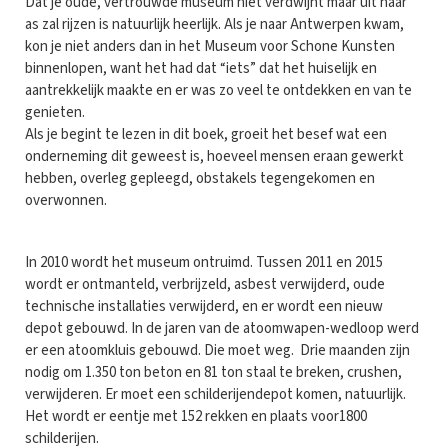
Dat je oude, vertrouwde museum niet verdwijnt maar uit haar
as zal rijzen is natuurlijk heerlijk. Als je naar Antwerpen kwam,
kon je niet anders dan in het Museum voor Schone Kunsten
binnenlopen, want het had dat “iets” dat het huiselijk en
aantrekkelijk maakte en er was zo veel te ontdekken en van te
genieten.
Als je begint te lezen in dit boek, groeit het besef wat een
onderneming dit geweest is, hoeveel mensen eraan gewerkt
hebben, overleg gepleegd, obstakels tegengekomen en
overwonnen.
In 2010 wordt het museum ontruimd. Tussen 2011 en 2015
wordt er ontmanteld, verbrijzeld, asbest verwijderd, oude
technische installaties verwijderd, en er wordt een nieuw
depot gebouwd. In de jaren van de atoomwapen-wedloop werd
er een atoomkluis gebouwd. Die moet weg. Drie maanden zijn
nodig om 1.350 ton beton en 81 ton staal te breken, crushen,
verwijderen. Er moet een schilderijendepot komen, natuurlijk.
Het wordt er eentje met 152 rekken en plaats voor1800
schilderijen.