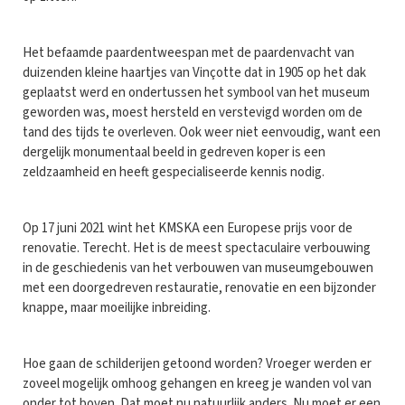
Het befaamde paardentweespan met de paardenvacht van
duizenden kleine haartjes van Vinçotte dat in 1905 op het dak
geplaatst werd en ondertussen het symbool van het museum
geworden was, moest hersteld en verstevigd worden om de
tand des tijds te overleven. Ook weer niet eenvoudig, want een
dergelijk monumentaal beeld in gedreven koper is een
zeldzaamheid en heeft gespecialiseerde kennis nodig.
Op 17 juni 2021 wint het KMSKA een Europese prijs voor de
renovatie. Terecht. Het is de meest spectaculaire verbouwing
in de geschiedenis van het verbouwen van museumgebouwen
met een doorgedreven restauratie, renovatie en een bijzonder
knappe, maar moeilijke inbreiding.
Hoe gaan de schilderijen getoond worden? Vroeger werden er
zoveel mogelijk omhoog gehangen en kreeg je wanden vol van
onder tot boven. Dat moet nu natuurlijk anders. Nu moet er een