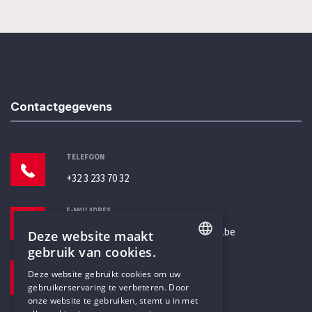
Contactgegevens
TELEFOON
+32 3 233 70 32
E-MAILADRES
secretariaat@humanistischverbond.be
Deze website maakt
gebruik van cookies.
BEZOEKADRES
ENGLISH
Deze website gebruikt cookies om uw
Pottenbrug 4
gebruikerservaring te verbeteren. Door
DUTCH
Antwerpen, 2000
onze website te gebruiken, stemt u in met