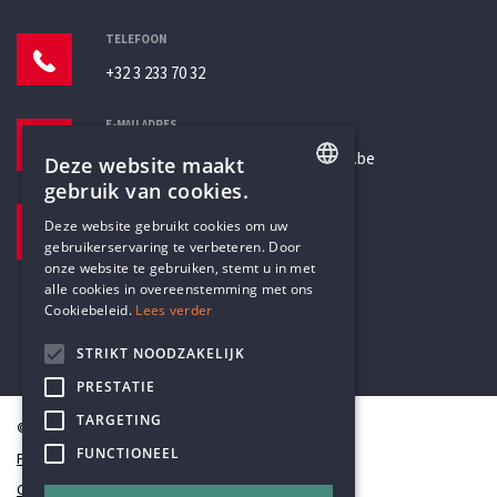
TELEFOON
+32 3 233 70 32
E-MAILADRES
secretariaat@humanistischverbond.be
Deze website maakt
gebruik van cookies.
BEZOEKADRES
ENGLISH
Deze website gebruikt cookies om uw
Pottenbrug 4
gebruikerservaring te verbeteren. Door
DUTCH
Antwerpen, 2000
onze website te gebruiken, stemt u in met
alle cookies in overeenstemming met ons
Cookiebeleid.
Lees verder
STRIKT NOODZAKELIJK
PRESTATIE
TARGETING
© Humanistisch Verbond 2026
FUNCTIONEEL
Privacy
Cookiestatement