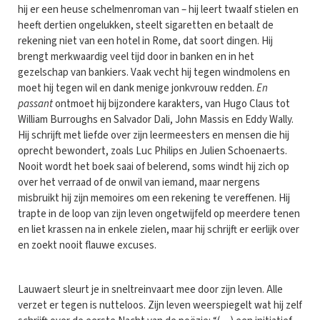
hij er een heuse schelmenroman van – hij leert twaalf stielen en
heeft dertien ongelukken, steelt sigaretten en betaalt de
rekening niet van een hotel in Rome, dat soort dingen. Hij
brengt merkwaardig veel tijd door in banken en in het
gezelschap van bankiers. Vaak vecht hij tegen windmolens en
moet hij tegen wil en dank menige jonkvrouw redden.
En
passant
ontmoet hij bijzondere karakters, van Hugo Claus tot
William Burroughs en Salvador Dali, John Massis en Eddy Wally.
Hij schrijft met liefde over zijn leermeesters en mensen die hij
oprecht bewondert, zoals Luc Philips en Julien Schoenaerts.
Nooit wordt het boek saai of belerend, soms windt hij zich op
over het verraad of de onwil van iemand, maar nergens
misbruikt hij zijn memoires om een rekening te vereffenen. Hij
trapte in de loop van zijn leven ongetwijfeld op meerdere tenen
en liet krassen na in enkele zielen, maar hij schrijft er eerlijk over
en zoekt nooit flauwe excuses.
Lauwaert sleurt je in sneltreinvaart mee door zijn leven. Alle
verzet er tegen is nutteloos. Zijn leven weerspiegelt wat hij zelf