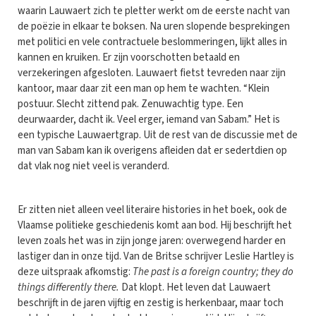
waarin Lauwaert zich te pletter werkt om de eerste nacht van
de poëzie in elkaar te boksen. Na uren slopende besprekingen
met politici en vele contractuele beslommeringen, lijkt alles in
kannen en kruiken. Er zijn voorschotten betaald en
verzekeringen afgesloten. Lauwaert fietst tevreden naar zijn
kantoor, maar daar zit een man op hem te wachten. “Klein
postuur. Slecht zittend pak. Zenuwachtig type. Een
deurwaarder, dacht ik. Veel erger, iemand van Sabam.” Het is
een typische Lauwaertgrap. Uit de rest van de discussie met de
man van Sabam kan ik overigens afleiden dat er sedertdien op
dat vlak nog niet veel is veranderd.
Er zitten niet alleen veel literaire histories in het boek, ook de
Vlaamse politieke geschiedenis komt aan bod. Hij beschrijft het
leven zoals het was in zijn jonge jaren: overwegend harder en
lastiger dan in onze tijd. Van de Britse schrijver Leslie Hartley is
deze uitspraak afkomstig:
The past is a foreign country; they do
things differently there.
Dat klopt. Het leven dat Lauwaert
beschrijft in de jaren vijftig en zestig is herkenbaar, maar toch