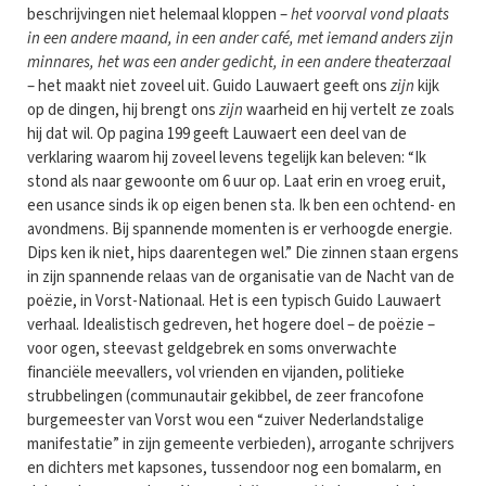
beschrijvingen niet helemaal kloppen –
het voorval vond plaats
in een andere maand, in een ander café, met iemand anders zijn
minnares, het was een ander gedicht, in een andere theaterzaal
– het maakt niet zoveel uit. Guido Lauwaert geeft ons
zijn
kijk
op de dingen, hij brengt ons
zijn
waarheid en hij vertelt ze zoals
hij dat wil. Op pagina 199 geeft Lauwaert een deel van de
verklaring waarom hij zoveel levens tegelijk kan beleven: “Ik
stond als naar gewoonte om 6 uur op. Laat erin en vroeg eruit,
een usance sinds ik op eigen benen sta. Ik ben een ochtend- en
avondmens. Bij spannende momenten is er verhoogde energie.
Dips ken ik niet, hips daarentegen wel.” Die zinnen staan ergens
in zijn spannende relaas van de organisatie van de Nacht van de
poëzie, in Vorst-Nationaal. Het is een typisch Guido Lauwaert
verhaal. Idealistisch gedreven, het hogere doel – de poëzie –
voor ogen, steevast geldgebrek en soms onverwachte
financiële meevallers, vol vrienden en vijanden, politieke
strubbelingen (communautair gekibbel, de zeer francofone
burgemeester van Vorst wou een “zuiver Nederlandstalige
manifestatie” in zijn gemeente verbieden), arrogante schrijvers
en dichters met kapsones, tussendoor nog een bomalarm, en