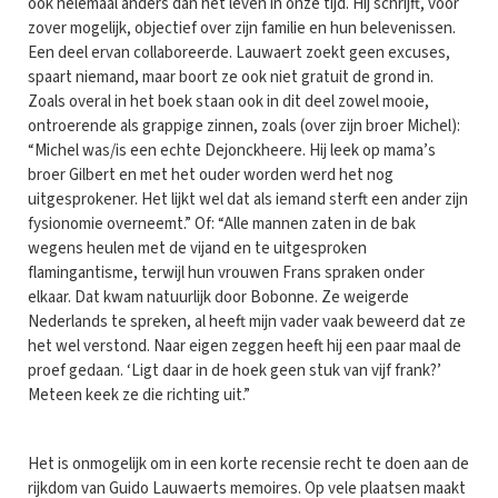
ook helemaal anders dan het leven in onze tijd. Hij schrijft, voor
zover mogelijk, objectief over zijn familie en hun belevenissen.
Een deel ervan collaboreerde. Lauwaert zoekt geen excuses,
spaart niemand, maar boort ze ook niet gratuit de grond in.
Zoals overal in het boek staan ook in dit deel zowel mooie,
ontroerende als grappige zinnen, zoals (over zijn broer Michel):
“Michel was/is een echte Dejonckheere. Hij leek op mama’s
broer Gilbert en met het ouder worden werd het nog
uitgesprokener. Het lijkt wel dat als iemand sterft een ander zijn
fysionomie overneemt.” Of: “Alle mannen zaten in de bak
wegens heulen met de vijand en te uitgesproken
flamingantisme, terwijl hun vrouwen Frans spraken onder
elkaar. Dat kwam natuurlijk door Bobonne. Ze weigerde
Nederlands te spreken, al heeft mijn vader vaak beweerd dat ze
het wel verstond. Naar eigen zeggen heeft hij een paar maal de
proef gedaan. ‘Ligt daar in de hoek geen stuk van vijf frank?’
Meteen keek ze die richting uit.”
Het is onmogelijk om in een korte recensie recht te doen aan de
rijkdom van Guido Lauwaerts memoires. Op vele plaatsen maakt