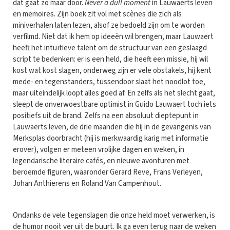
dat gaat zo maar door.
Never a dull moment
in Lauwaerts leven
en memoires. Zijn boek zit vol met scènes die zich als
miniverhalen laten lezen, alsof ze bedoeld zijn om te worden
verfilmd. Niet dat ik hem op ideeën wil brengen, maar Lauwaert
heeft het intuïtieve talent om de structuur van een geslaagd
script te bedenken: er is een held, die heeft een missie, hij wil
kost wat kost slagen, onderweg zijn er vele obstakels, hij kent
mede- en tegenstanders, tussendoor slaat het noodlot toe,
maar uiteindelijk loopt alles goed af. En zelfs als het slecht gaat,
sleept de onverwoestbare optimist in Guido Lauwaert toch iets
positiefs uit de brand. Zelfs na een absoluut dieptepunt in
Lauwaerts leven, de drie maanden die hij in de gevangenis van
Merksplas doorbracht (hij is merkwaardig karig met informatie
erover), volgen er meteen vrolijke dagen en weken, in
legendarische literaire cafés, en nieuwe avonturen met
beroemde figuren, waaronder Gerard Reve, Frans Verleyen,
Johan Anthierens en Roland Van Campenhout.
Ondanks de vele tegenslagen die onze held moet verwerken, is
de humor nooit ver uit de buurt. Ik ga even terug naar de weken