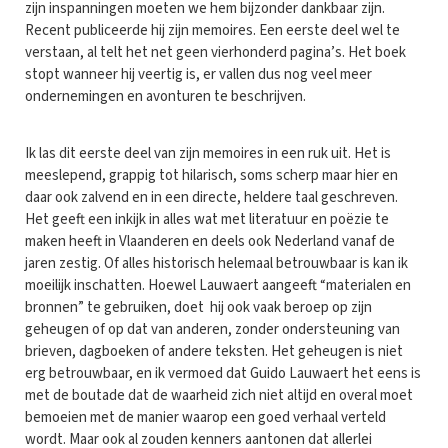
zijn inspanningen moeten we hem bijzonder dankbaar zijn.
Recent publiceerde hij zijn memoires. Een eerste deel wel te
verstaan, al telt het net geen vierhonderd pagina’s. Het boek
stopt wanneer hij veertig is, er vallen dus nog veel meer
ondernemingen en avonturen te beschrijven.
Ik las dit eerste deel van zijn memoires in een ruk uit. Het is
meeslepend, grappig tot hilarisch, soms scherp maar hier en
daar ook zalvend en in een directe, heldere taal geschreven.
Het geeft een inkijk in alles wat met literatuur en poëzie te
maken heeft in Vlaanderen en deels ook Nederland vanaf de
jaren zestig. Of alles historisch helemaal betrouwbaar is kan ik
moeilijk inschatten. Hoewel Lauwaert aangeeft “materialen en
bronnen” te gebruiken, doet hij ook vaak beroep op zijn
geheugen of op dat van anderen, zonder ondersteuning van
brieven, dagboeken of andere teksten. Het geheugen is niet
erg betrouwbaar, en ik vermoed dat Guido Lauwaert het eens is
met de boutade dat de waarheid zich niet altijd en overal moet
bemoeien met de manier waarop een goed verhaal verteld
wordt. Maar ook al zouden kenners aantonen dat allerlei