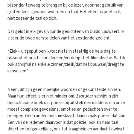
bijzonder teweeg te brengen bij de lezer, door het gebruik van
grotendeels gewone woorden en taal. Het effect is poëtisch,
niet zozeer de taal op zich.
Dat geldt in elk geval voor de gedichten van Guido Lauwaert. Ik
citeer de twee eerste delen van het zestiende gedicht:
“Ziek – uitgeput ben ik/tot niets in staat/lig de hele dag te
niksen/het praktische denken/verdringt het filosofische. Wat ik
ook schrijf/al na enkele zinnen/zie ik/dat het bouwsel/dreigt te
kapseizen.”
Neen, dit zijn geen moeilijke woorden of gekunstelde zinnen.
Maar hun effect is er niet minder om. Zapruder schrijft in zijn
bedachtzame boek dat poëzie bij uitstek een middel is om onze
meest complexe gevoelens, emoties en gedachten over te
brengen. Geen ander medium slaagt daarin zoals poëzie dat kan.
Een van de redenen daarvoor is dat poëzie, ook als haar taal
direct en toegankelijk is, ons tot traagheid en aandacht dwingt.