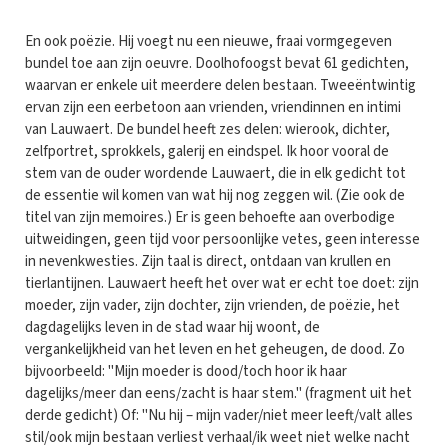
En ook poëzie. Hij voegt nu een nieuwe, fraai vormgegeven
bundel toe aan zijn oeuvre. Doolhofoogst bevat 61 gedichten,
waarvan er enkele uit meerdere delen bestaan. Tweeëntwintig
ervan zijn een eerbetoon aan vrienden, vriendinnen en intimi
van Lauwaert. De bundel heeft zes delen: wierook, dichter,
zelfportret, sprokkels, galerij en eindspel. Ik hoor vooral de
stem van de ouder wordende Lauwaert, die in elk gedicht tot
de essentie wil komen van wat hij nog zeggen wil. (Zie ook de
titel van zijn memoires.) Er is geen behoefte aan overbodige
uitweidingen, geen tijd voor persoonlijke vetes, geen interesse
in nevenkwesties. Zijn taal is direct, ontdaan van krullen en
tierlantijnen. Lauwaert heeft het over wat er echt toe doet: zijn
moeder, zijn vader, zijn dochter, zijn vrienden, de poëzie, het
dagdagelijks leven in de stad waar hij woont, de
vergankelijkheid van het leven en het geheugen, de dood. Zo
bijvoorbeeld: "Mijn moeder is dood/toch hoor ik haar
dagelijks/meer dan eens/zacht is haar stem." (fragment uit het
derde gedicht) Of: "Nu hij – mijn vader/niet meer leeft/valt alles
stil/ook mijn bestaan verliest verhaal/ik weet niet welke nacht