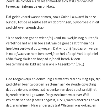
Zowel de dichter als de lezer moeten zich afsluiten van het
teveel aan informatie en prikkels.
Dat geldt vooral wanneer men, zoals Guido Lauwaert in deze
bundel, tot de essentie zelf wil doordringen, bijvoorbeeld in dit
gedicht over vriendschap:
“Ik bezoek een goede vriend/hij komt nauwelijks nog buiten/ik
vertel hoe het er aan toe gaat/wie de geest gaf/of hem nog
heeft/en verdwaal op zijwegen. Dat vindt hij fijn/daarom verzin
ik meer/waarvan hem benieuwt/hoe het afloopt/het loopt niet
af/halfweg sla ik een bospad in/nooit bereik ik een
bestemming/hij kijkt uit naar wie ik tegenkom.” (59-1)
Hoe toegankelijk en eenvoudig Lauwaerts taal ook mag zijn, zijn
gedichten beantwoorden niettemin aan de aloude opvatting
dat poëzie ons anders laat nadenken en doet stilstaan bij het
bijzondere in het gewone. De grashalmen waarover Walt
Whitman het had (
Leaves of grass
, 1855), waren enerzijds enkel
dat: grashalmen. Maar anderzijds laat Whitman ons ook inzien