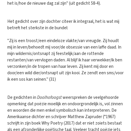
het is/hoe de nieuwe dag zal zijn" (uit gedicht 58-4).
Het gedicht over zijn dochter citeer ik integraal, het is wat mij
betreft het sterkste in de bundel:
"Zij is een troost/een eindeloze vlakte/van vreugde. Zij houdt
mij in leven/behoedt mij voor/de obsessie van een laffe daad. In
mijn wildernis/ontsnapt zij feestelijk/aan de rottende
restanten/van vervlogen daden. Al blijf ik haar verwekker/ik ben
verzonken/in de tropen van haar leven. Zij kent mij door en
door/een wild dier/ontsnapt uit zijn kooi. Ze zendt een sms/voor
ik een sos kan seinen." (31)
De gedichten in
Doolhofoogst
weerspreken de veelgehoorde
opmerking dat poëzie moeilijk en ondoorgrondelijk is, vol zinnen
en woorden die men enkel symbolisch kan interpreteren. De
Amerikaanse dichter en schrijver Matthew Zapruder (°1967)
schrijft in zijn boek Why Poetry (2017) dat er niet zoiets bestaat
als een afzonderlijke poëtische taal. Veeleer tracht poëzie iets