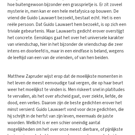
hoe buitengewoon bijzonder een grassprietje is. Er zit zoveel
mysterie in, men kan er een hele metafysica op bouwen. De
vriend die Guido Lauwaert bezoekt, bestaat echt. Het is een
reële persoon. Dat Guido Lauwaert hem bezoekt, is op zich een
triviale gebeurtenis. Maar Lauwaerts gedicht erover overstijgt
het concrete. Eensklaps gaat het over het universele karakter
van vriendschap, hier in het bijzonder de vriendschap die zeer
intens en doorleefd is, maar in een eindfase is beland, wegens
de leeftijd van een van de vrienden, of van hen beiden.
Matthew Zapruder wijst erop dat de moeilijkste momenten in
het leven de meest eenvoudige taal vergen, die op haar beurt
weer het moeilijkst te vinden is. Men riskeert snel in platitudes
te vervallen, als het over afscheid gaat, over ziekte, liefde, de
dood, een verlies. Daarom zijn de beste gedichten erover het
minst versierd. Guido Lauwaert vond voor deze gedichten, die
hij schrijft in de herfst van zijn leven, meermaals de juiste
woorden. Wellicht is er een schier oneindig aantal
mogelijkheden om het over onze meest dierbare, of pijnlijkste