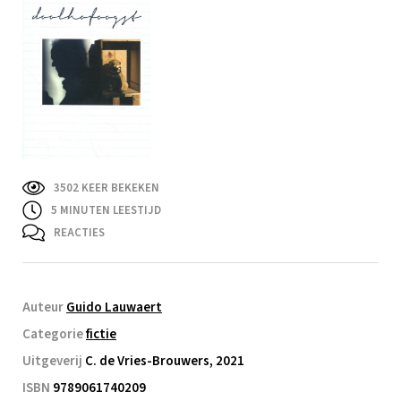
3502 KEER BEKEKEN
5
MINUTEN LEESTIJD
REACTIES
Auteur
Guido Lauwaert
Categorie
fictie
Uitgeverij
C. de Vries-Brouwers, 2021
ISBN
9789061740209