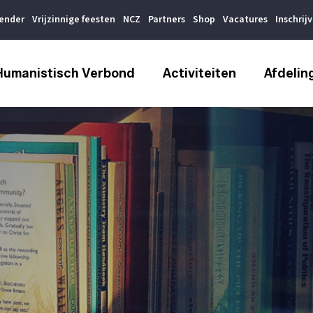
lender
Vrijzinnige feesten
NCZ
Partners
Shop
Vacatures
Inschrij
Humanistisch Verbond
Activiteiten
Afdelin