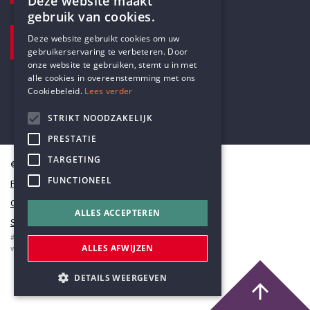
Deze website maakt
gebruik van cookies.
BEZOEKADRES
ENGLISH
Deze website gebruikt cookies om uw
Pottenbrug 4
gebruikerservaring te verbeteren. Door
DUTCH
Antwerpen, 2000
onze website te gebruiken, stemt u in met
alle cookies in overeenstemming met ons
Cookiebeleid.
Lees verder
STRIKT NOODZAKELIJK
PRESTATIE
TARGETING
© Humanistisch Verbond 2026
FUNCTIONEEL
Privacy
Cookiestatement
ALLES ACCEPTEREN
Sitemap
#codedwithlove by
Codelines
ALLES AFWIJZEN
webapplicaties
,
mobiele apps
&
maatwerk websites
DETAILS WEERGEVEN