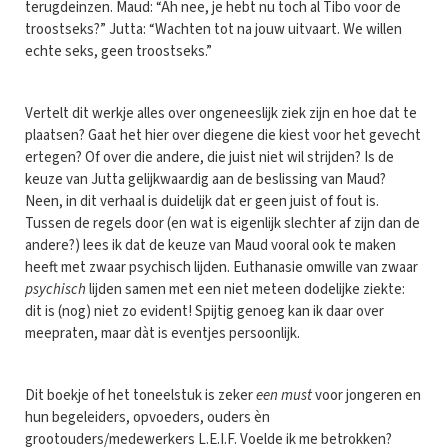
terugdeinzen. Maud: “Ah nee, je hebt nu toch al Tibo voor de
troostseks?” Jutta: “Wachten tot na jouw uitvaart. We willen
echte seks, geen troostseks.”
Vertelt dit werkje alles over ongeneeslijk ziek zijn en hoe dat te
plaatsen? Gaat het hier over diegene die kiest voor het gevecht
ertegen? Of over die andere, die juist niet wil strijden? Is de
keuze van Jutta gelijkwaardig aan de beslissing van Maud?
Neen, in dit verhaal is duidelijk dat er geen juist of fout is.
Tussen de regels door (en wat is eigenlijk slechter af zijn dan de
andere?) lees ik dat de keuze van Maud vooral ook te maken
heeft met zwaar psychisch lijden. Euthanasie omwille van zwaar
psychisch
lijden samen met een niet meteen dodelijke ziekte:
dit is (nog) niet zo evident! Spijtig genoeg kan ik daar over
meepraten, maar dàt is eventjes persoonlijk.
Dit boekje of het toneelstuk is zeker
een must
voor jongeren en
hun begeleiders, opvoeders, ouders èn
grootouders/medewerkers L.E.I.F. Voelde ik me betrokken?