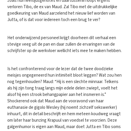
zoals hun leeftijdsgenotes en daartussenin loopt ergens
verloren Tibo, de ex van Maud. Zal Tibo met de uitdrukkelijke
goedkeuring van Maud aarzelend het nieuw lief worden van
Jutta, of is dat voor iedereen toch een brug te ver?
Het onderwijzend personeel krijgt doorheen dit verhaal een
stevige veeg uit de pan en daar zullen de ervaringen van de
schrijfster op de werkvloer wellicht iets mee te maken hebben.
Is het confronterend voor de lezer dat de twee doodzieke
meisjes ongegeneerd hun intimiteit bloot leggen? Wat zou hen
nog tegenhouden? Maud: “Hij is een slechte minnaar. Telkens
als hij zijn tong traag langs mijn edele delen zwiept, voelt het
alsof hij een strook behangpapier aan het insmeren is.”
Shockerend ook dat Maud aan de vooravond van haar
euthanasie de gigolo Wesley (hij noemt zichzelf sekswerker)
inhuurt, dit in detail beschrijft en hem meteen koudweg vraagt
om later haar bunzing Krapuul van voedsel te voorzien. Deze
galgenhumor is eigen aan Maud, maar doet Jutta en Tibo soms