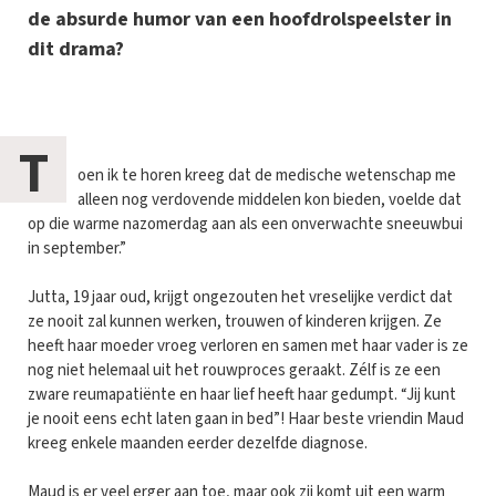
de absurde humor van een hoofdrolspeelster in
dit drama?
T
oen ik te horen kreeg dat de medische wetenschap me
alleen nog verdovende middelen kon bieden, voelde dat
op die warme nazomerdag aan als een onverwachte sneeuwbui
in september.”
Jutta, 19 jaar oud, krijgt ongezouten het vreselijke verdict dat
ze nooit zal kunnen werken, trouwen of kinderen krijgen. Ze
heeft haar moeder vroeg verloren en samen met haar vader is ze
nog niet helemaal uit het rouwproces geraakt. Zélf is ze een
zware reumapatiënte en haar lief heeft haar gedumpt. “Jij kunt
je nooit eens echt laten gaan in bed”! Haar beste vriendin Maud
kreeg enkele maanden eerder dezelfde diagnose.
Maud is er veel erger aan toe, maar ook zij komt uit een warm