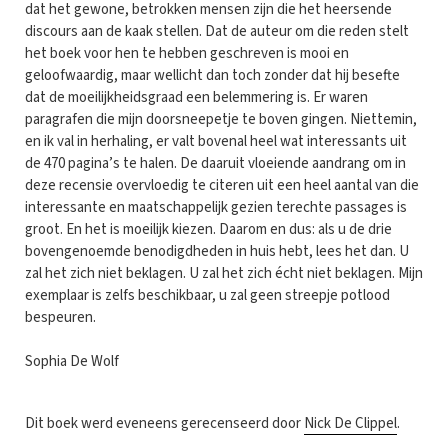
dat het gewone, betrokken mensen zijn die het heersende
discours aan de kaak stellen. Dat de auteur om die reden stelt
het boek voor hen te hebben geschreven is mooi en
geloofwaardig, maar wellicht dan toch zonder dat hij besefte
dat de moeilijkheidsgraad een belemmering is. Er waren
paragrafen die mijn doorsneepetje te boven gingen. Niettemin,
en ik val in herhaling, er valt bovenal heel wat interessants uit
de 470 pagina’s te halen. De daaruit vloeiende aandrang om in
deze recensie overvloedig te citeren uit een heel aantal van die
interessante en maatschappelijk gezien terechte passages is
groot. En het is moeilijk kiezen. Daarom en dus: als u de drie
bovengenoemde benodigdheden in huis hebt, lees het dan. U
zal het zich niet beklagen. U zal het zich écht niet beklagen. Mijn
exemplaar is zelfs beschikbaar, u zal geen streepje potlood
bespeuren.
Sophia De Wolf
Dit boek werd eveneens gerecenseerd door
Nick De Clippel
.