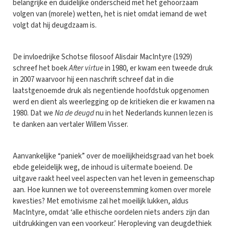
belangrijke en duidelijke onderscheid met het gehoorzaam
volgen van (morele) wetten, het is niet omdat iemand de wet
volgt dat hij deugdzaam is.
De invloedrijke Schotse filosoof Alisdair MacIntyre (1929)
schreef het boek
After virtue
in 1980, er kwam een tweede druk
in 2007 waarvoor hij een naschrift schreef dat in die
laatstgenoemde druk als negentiende hoofdstuk opgenomen
werd en dient als weerlegging op de kritieken die er kwamen na
1980. Dat we
Na de deugd
nu in het Nederlands kunnen lezen is
te danken aan vertaler Willem Visser.
Aanvankelijke “paniek” over de moeilijkheidsgraad van het boek
ebde geleidelijk weg, de inhoud is uitermate boeiend. De
uitgave raakt heel veel aspecten van het leven in gemeenschap
aan. Hoe kunnen we tot overeenstemming komen over morele
kwesties? Met emotivisme zal het moeilijk lukken, aldus
MacIntyre, omdat ‘alle ethische oordelen niets anders zijn dan
uitdrukkingen van een voorkeur.’ Heropleving van deugdethiek