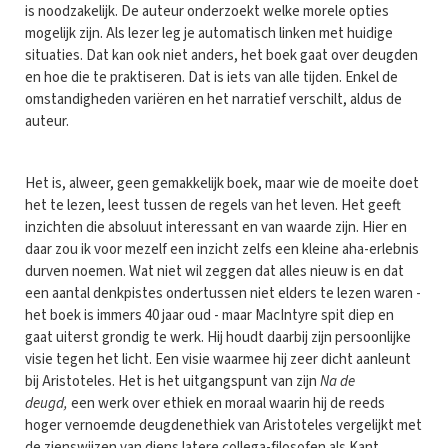
is noodzakelijk. De auteur onderzoekt welke morele opties
mogelijk zijn. Als lezer leg je automatisch linken met huidige
situaties. Dat kan ook niet anders, het boek gaat over deugden
en hoe die te praktiseren. Dat is iets van alle tijden. Enkel de
omstandigheden variëren en het narratief verschilt, aldus de
auteur.
Het is, alweer, geen gemakkelijk boek, maar wie de moeite doet
het te lezen, leest tussen de regels van het leven. Het geeft
inzichten die absoluut interessant en van waarde zijn. Hier en
daar zou ik voor mezelf een inzicht zelfs een kleine aha-erlebnis
durven noemen. Wat niet wil zeggen dat alles nieuw is en dat
een aantal denkpistes ondertussen niet elders te lezen waren -
het boek is immers 40 jaar oud - maar MacIntyre spit diep en
gaat uiterst grondig te werk. Hij houdt daarbij zijn persoonlijke
visie tegen het licht. Een visie waarmee hij zeer dicht aanleunt
bij Aristoteles. Het is het uitgangspunt van zijn
Na de
deugd,
een werk over ethiek en moraal waarin hij de reeds
hoger vernoemde deugdenethiek van Aristoteles vergelijkt met
de zienswijzen van diens latere collega-filosofen als Kant,