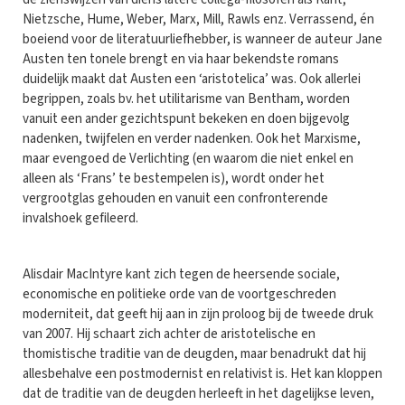
Nietzsche, Hume, Weber, Marx, Mill, Rawls enz. Verrassend, én
boeiend voor de literatuurliefhebber, is wanneer de auteur Jane
Austen ten tonele brengt en via haar bekendste romans
duidelijk maakt dat Austen een ‘aristotelica’ was. Ook allerlei
begrippen, zoals bv. het utilitarisme van Bentham, worden
vanuit een ander gezichtspunt bekeken en doen bijgevolg
nadenken, twijfelen en verder nadenken. Ook het Marxisme,
maar evengoed de Verlichting (en waarom die niet enkel en
alleen als ‘Frans’ te bestempelen is), wordt onder het
vergrootglas gehouden en vanuit een confronterende
invalshoek gefileerd.
Alisdair MacIntyre kant zich tegen de heersende sociale,
economische en politieke orde van de voortgeschreden
moderniteit, dat geeft hij aan in zijn proloog bij de tweede druk
van 2007. Hij schaart zich achter de aristotelische en
thomistische traditie van de deugden, maar benadrukt dat hij
allesbehalve een postmodernist en relativist is. Het kan kloppen
dat de traditie van de deugden herleeft in het dagelijkse leven,