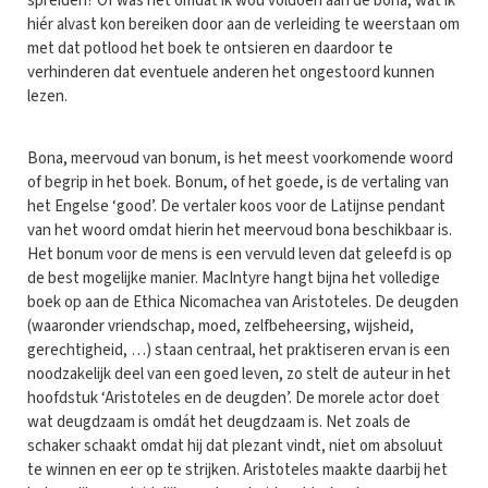
spreiden? Of was het omdat ik wou voldoen aan de bona, wat ik
hiér alvast kon bereiken door aan de verleiding te weerstaan om
met dat potlood het boek te ontsieren en daardoor te
verhinderen dat eventuele anderen het ongestoord kunnen
lezen.
Bona, meervoud van bonum, is het meest voorkomende woord
of begrip in het boek. Bonum, of het goede, is de vertaling van
het Engelse ‘good’. De vertaler koos voor de Latijnse pendant
van het woord omdat hierin het meervoud bona beschikbaar is.
Het bonum voor de mens is een vervuld leven dat geleefd is op
de best mogelijke manier. MacIntyre hangt bijna het volledige
boek op aan de Ethica Nicomachea van Aristoteles. De deugden
(waaronder vriendschap, moed, zelfbeheersing, wijsheid,
gerechtigheid, …) staan centraal, het praktiseren ervan is een
noodzakelijk deel van een goed leven, zo stelt de auteur in het
hoofdstuk ‘Aristoteles en de deugden’. De morele actor doet
wat deugdzaam is omdát het deugdzaam is. Net zoals de
schaker schaakt omdat hij dat plezant vindt, niet om absoluut
te winnen en eer op te strijken. Aristoteles maakte daarbij het