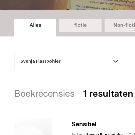
Alles
fictie
Non-fict
Boekrecensies -
1 resultaten
Sensibel
Auteur
Svenja Flasspöhler
/
Ca