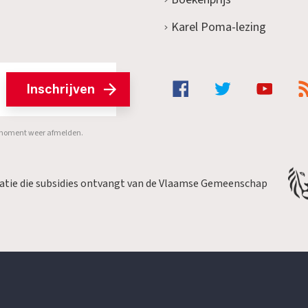
Karel Poma-lezing
Inschrijven
er moment weer afmelden.
satie die subsidies ontvangt van de Vlaamse Gemeenschap