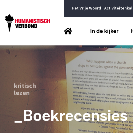
Het Vrije Woord
Activiteitenka
In de kijker
kritisch
lezen
_Boekrecensies