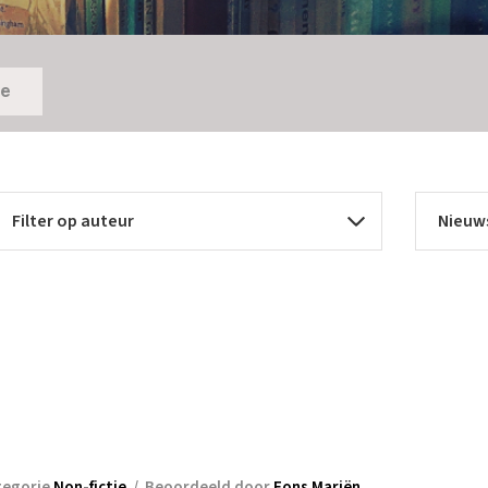
ie
tegorie
Non-fictie
/
Beoordeeld door
Fons Mariën