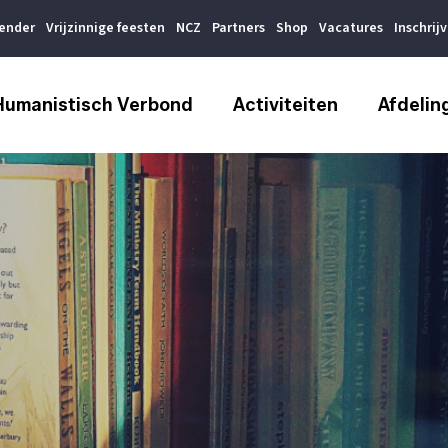
lender
Vrijzinnige feesten
NCZ
Partners
Shop
Vacatures
Inschrij
Humanistisch Verbond
Activiteiten
Afdelin