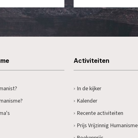
sme
Activiteiten
manist?
In de kijker
umanisme?
Kalender
ma's
Recente activiteiten
Prijs Vrijzinnig Humanisme
Boekenprijs