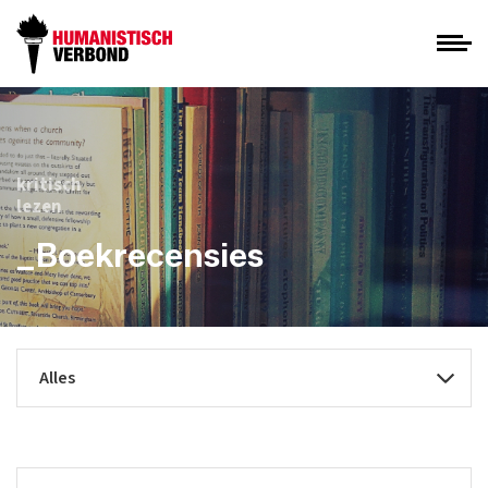
kritisch
lezen
_Boekrecensies