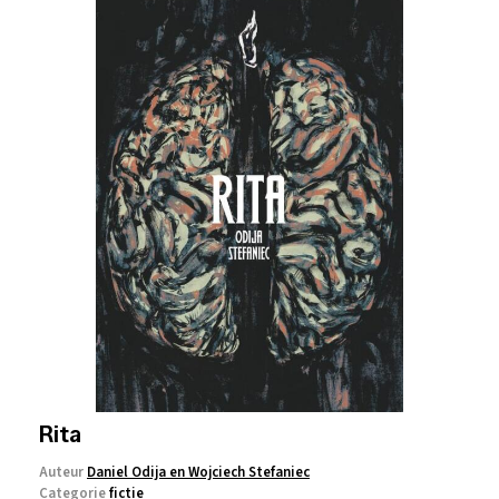
Rita
Auteur
Daniel Odija en Wojciech Stefaniec
Categorie
fictie