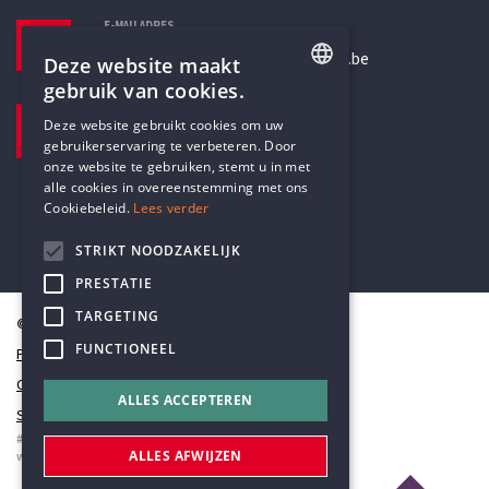
E-MAILADRES
secretariaat@humanistischverbond.be
Deze website maakt
gebruik van cookies.
BEZOEKADRES
ENGLISH
Deze website gebruikt cookies om uw
Pottenbrug 4
gebruikerservaring te verbeteren. Door
DUTCH
Antwerpen, 2000
onze website te gebruiken, stemt u in met
alle cookies in overeenstemming met ons
Cookiebeleid.
Lees verder
STRIKT NOODZAKELIJK
PRESTATIE
TARGETING
© Humanistisch Verbond 2026
FUNCTIONEEL
Privacy
Cookiestatement
ALLES ACCEPTEREN
Sitemap
#codedwithlove by
Codelines
ALLES AFWIJZEN
webapplicaties
,
mobiele apps
&
maatwerk websites