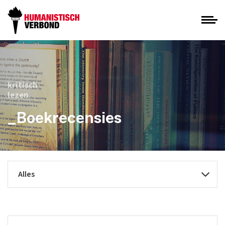
kritisch
lezen
_Boekrecensies