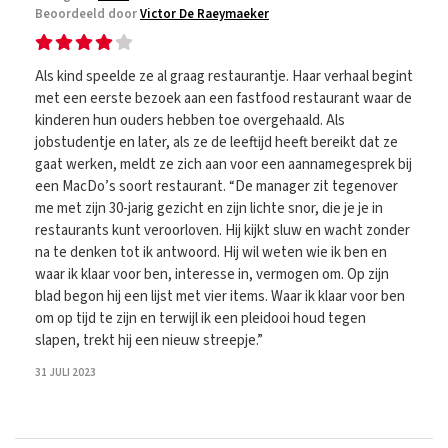
Beoordeeld door
Victor De Raeymaeker
Als kind speelde ze al graag restaurantje. Haar verhaal begint
met een eerste bezoek aan een fastfood restaurant waar de
kinderen hun ouders hebben toe overgehaald. Als
jobstudentje en later, als ze de leeftijd heeft bereikt dat ze
gaat werken, meldt ze zich aan voor een aannamegesprek bij
een MacDo’s soort restaurant. “De manager zit tegenover
me met zijn 30-jarig gezicht en zijn lichte snor, die je je in
restaurants kunt veroorloven. Hij kijkt sluw en wacht zonder
na te denken tot ik antwoord. Hij wil weten wie ik ben en
waar ik klaar voor ben, interesse in, vermogen om. Op zijn
blad begon hij een lijst met vier items. Waar ik klaar voor ben
om op tijd te zijn en terwijl ik een pleidooi houd tegen
slapen, trekt hij een nieuw streepje.”
31 JULI 2023