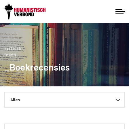
kritisch
lezen
_Boekrecensies