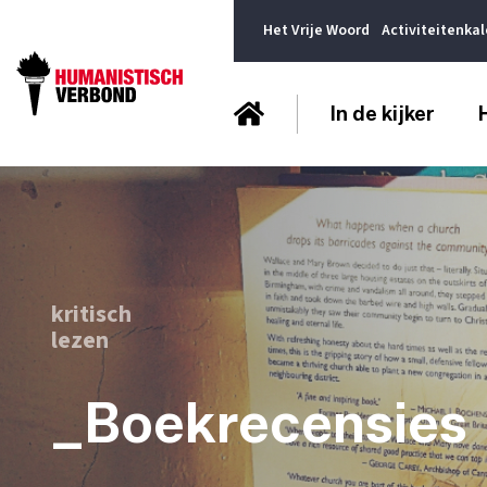
Het Vrije Woord
Activiteitenka
In de kijker
kritisch
lezen
_Boekrecensies