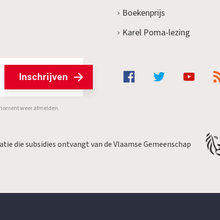
Boekenprijs
Karel Poma-lezing
Inschrijven
er moment weer afmelden.
satie die subsidies ontvangt van de Vlaamse Gemeenschap