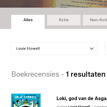
Alles
fictie
Non-fict
Boekrecensies -
1 resultaten
Loki, god van de Asga
Auteur
Louie Stowell
/
Catego