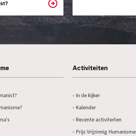
st?
sme
Activiteiten
manist?
In de kijker
umanisme?
Kalender
ma's
Recente activiteiten
Prijs Vrijzinnig Humanisme