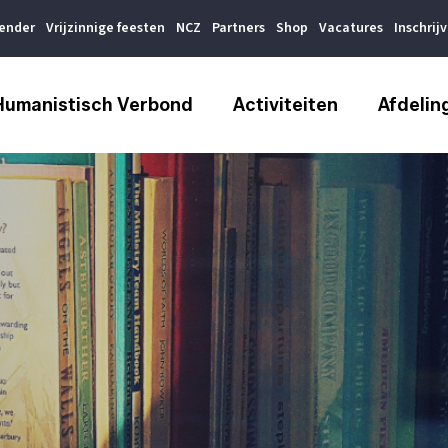
lender
Vrijzinnige feesten
NCZ
Partners
Shop
Vacatures
Inschrij
Humanistisch Verbond
Activiteiten
Afdelin