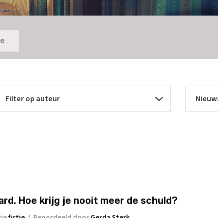
ie
ard. Hoe krijg je nooit meer de schuld?
rie
fictie
/
Beoordeeld door
Gerda Sterk