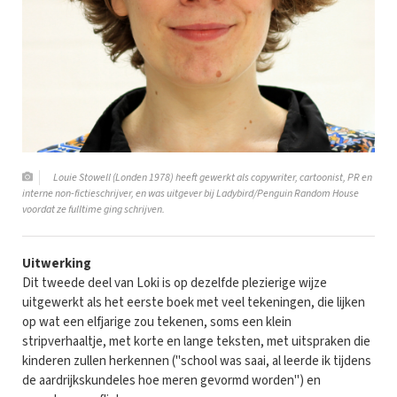
Louie Stowell (Londen 1978) heeft gewerkt als copywriter, cartoonist, PR en
interne non-fictieschrijver, en was uitgever bij Ladybird/Penguin Random House
voordat ze fulltime ging schrijven.
Uitwerking
Dit tweede deel van Loki is op dezelfde plezierige wijze
uitgewerkt als het eerste boek met veel tekeningen, die lijken
op wat een elfjarige zou tekenen, soms een klein
stripverhaaltje, met korte en lange teksten, met uitspraken die
kinderen zullen herkennen ("school was saai, al leerde ik tijdens
de aardrijkskundeles hoe meren gevormd worden") en