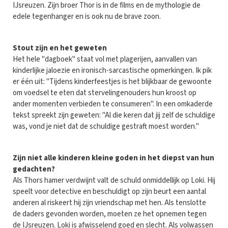
IJsreuzen. Zijn broer Thor is in de films en de mythologie de
edele tegenhanger en is ook nu de brave zoon.
Stout zijn en het geweten
Het hele "dagboek" staat vol met plagerijen, aanvallen van
kinderlijke jaloezie en ironisch-sarcastische opmerkingen. Ik pik
er één uit: "Tijdens kinderfeestjes is het blijkbaar de gewoonte
om voedsel te eten dat stervelingenouders hun kroost op
ander momenten verbieden te consumeren". In een omkaderde
tekst spreekt zijn geweten: "Al die keren dat jij zelf de schuldige
was, vond je niet dat de schuldige gestraft moest worden."
Zijn niet alle kinderen kleine goden in het diepst van hun
gedachten?
Als Thors hamer verdwijnt valt de schuld onmiddellijk op Loki. Hij
speelt voor detective en beschuldigt op zijn beurt een aantal
anderen al riskeert hij zijn vriendschap met hen. Als tenslotte
de daders gevonden worden, moeten ze het opnemen tegen
de IJsreuzen. Loki is afwisselend goed en slecht. Als volwassen