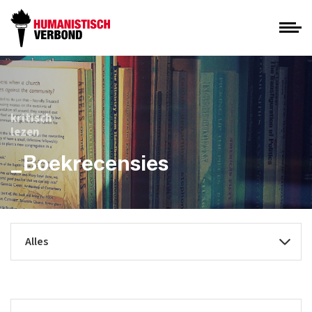
kritisch
lezen
_Boekrecensies