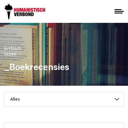
kritisch
lezen
_Boekrecensies