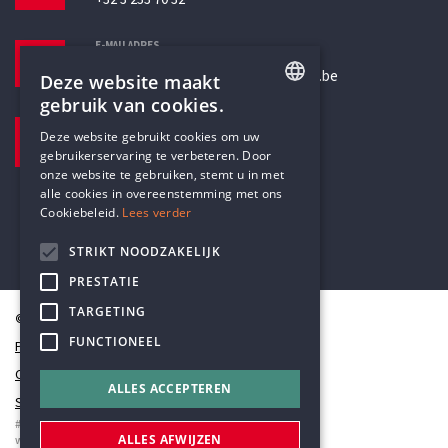
E-MAILADRES
secretariaat@humanistischverbond.be
Deze website maakt
gebruik van cookies.
BEZOEKADRES
ENGLISH
Deze website gebruikt cookies om uw
Pottenbrug 4
gebruikerservaring te verbeteren. Door
DUTCH
Antwerpen, 2000
onze website te gebruiken, stemt u in met
alle cookies in overeenstemming met ons
Cookiebeleid.
Lees verder
STRIKT NOODZAKELIJK
PRESTATIE
TARGETING
© Humanistisch Verbond 2026
FUNCTIONEEL
Privacy
Cookiestatement
ALLES ACCEPTEREN
Sitemap
#codedwithlove by
Codelines
ALLES AFWIJZEN
webapplicaties
,
mobiele apps
&
maatwerk websites