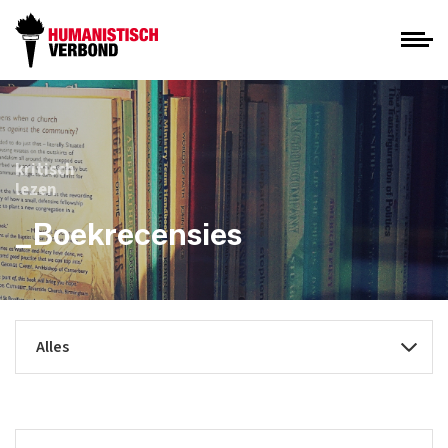
kritisch
lezen
_Boekrecensies