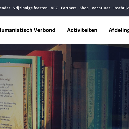
lender
Vrijzinnige feesten
NCZ
Partners
Shop
Vacatures
Inschrij
Humanistisch Verbond
Activiteiten
Afdelin