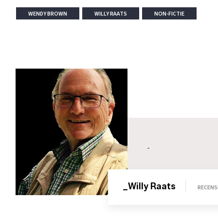
WENDY BROWN
WILLY RAATS
NON-FICTIE
-
_Willy Raats
RECENS