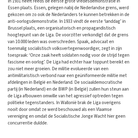
In 1931 heeft reeds de eerste grote vredesdemonstratie in
Essen plaats. Essen, gelegen nabij de Nederlandse grens, werd
gekozen om zo ook de Nederlanders te kunnen betrekken in de
anti-oorlogsdemonstratie. In 1933 vindt de eerste ‘landdag’ in
Brussel plaats, een organisatorisch en propagandistisch
hoogtepunt van de Liga. De voorzitter verkondigt dat de grens
van 10.000 leden was overschreden. Spaak, advocaat en
toenmalig socialistisch volksvertegenwoordiger, zegt in zijn
toespraak: ‘Onze zaak heeft soldaten nodig voor de strijd tegen
fascisme en oorlog’. De Liga had echter haar toppunt bereikt en
zou niet meer groeien. De militie evolueerde van een
antimilitaristisch verbond naar een geüniformeerde militie met
afdelingen in België en Nederland. De sociaaldemocratische
partij (in Nederland) en de BWP (in België) zullen hun steun aan
de Liga afbouwen omwille van het agressief optreden tegen
politieke tegenstanders. In Wallonië brak de Liga overigens
nooit door omdat ze werd beschouwd als een Vlaamse
vereniging en omdat de Socialistische Jonge Wacht hier geen
concurrentie duldde.